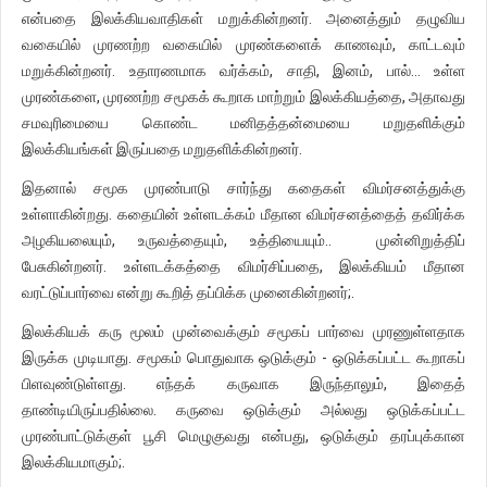
என்பதை இலக்கியவாதிகள் மறுக்கின்றனர். அனைத்தும் தழுவிய
வகையில் முரணற்ற வகையில் முரண்களைக் காணவும், காட்டவும்
மறுக்கின்றனர். உதாரணமாக வர்க்கம், சாதி, இனம், பால்… உள்ள
முரண்களை, முரணற்ற சமூகக் கூறாக மாற்றும் இலக்கியத்தை, அதாவது
சமவுரிமையை கொண்ட மனிதத்தன்மையை மறுதளிக்கும்
இலக்கியங்கள் இருப்பதை மறுதளிக்கின்றனர்.
இதனால் சமூக முரண்பாடு சார்ந்து கதைகள் விமர்சனத்துக்கு
உள்ளாகின்றது. கதையின் உள்ளடக்கம் மீதான விமர்சனத்தைத் தவிர்க்க
அழகியலையும், உருவத்தையும், உத்தியையும்.. முன்னிறுத்திப்
பேசுகின்றனர். உள்ளடக்கத்தை விமர்சிப்பதை, இலக்கியம் மீதான
வரட்டுப்பார்வை என்று கூறித் தப்பிக்க முனைகின்றனர்;.
இலக்கியக் கரு மூலம் முன்வைக்கும் சமூகப் பார்வை முரணுள்ளதாக
இருக்க முடியாது. சமூகம் பொதுவாக ஒடுக்கும் - ஒடுக்கப்பட்ட கூறாகப்
பிளவுண்டுள்ளது. எந்தக் கருவாக இருந்தாலும், இதைத்
தாண்டியிருப்பதில்லை. கருவை ஒடுக்கும் அல்லது ஒடுக்கப்பட்ட
முரண்பாட்டுக்குள் பூசி மெழுகுவது என்பது, ஒடுக்கும் தரப்புக்கான
இலக்கியமாகும்;.