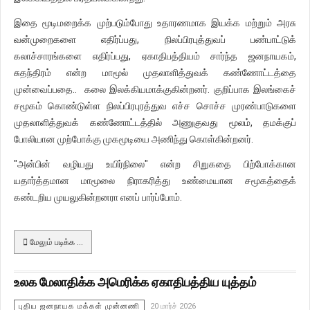
இதை மூடிமறைக்க முற்படும்போது உதாரணமாக இயக்க மற்றும் அரசு
வன்முறைகளை எதிர்ப்பது, நிலப்பிரபுத்துவப் பண்பாட்டுக்
கலாச்சாரங்களை எதிர்ப்பது, ஏகாதிபத்தியம் சார்ந்த ஜனநாயகம்,
சுதந்திரம் என்ற மாமூல் முதலாளித்துவக் கண்ணோட்டத்தை
முன்வைப்பதை.. கலை இலக்கியமாக்குகின்றனர். குறிப்பாக இலங்கைச்
சமூகம் கொண்டுள்ள நிலப்பிரபுரத்துவ எச்ச சொச்ச முரண்பாடுகளை
முதலாளித்துவக் கண்ணோட்டத்தில் அணுகுவது மூலம், தமக்குப்
போலியான முற்போக்கு முகமூடியை அணிந்து கொள்கின்றனர்.
"அன்பின் வழியது உயிர்நிலை" என்ற சிறுகதை பிற்போக்கான
யதார்த்தமான மாமூலை நிராகரித்து உண்மையான சமூகத்தைக்
கண்டறிய முயலுகின்றனரா எனப் பார்ப்போம்.
மேலும் படிக்க …
உலக மேலாதிக்க அமெரிக்க ஏகாதிபத்திய யுத்தம்
புதிய ஜனநாயக மக்கள் முன்னணி
20 மார்ச் 2026