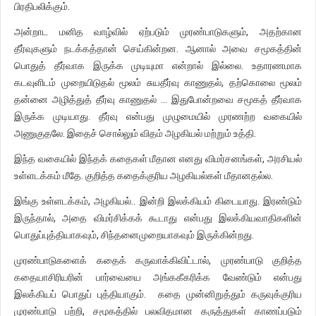
பிரதிபலிக்கும்.
அன்றாட மனித வாழ்வில் ஏற்படும் முரண்பாடுகளும், அதற்கான
தீர்வுகளும் நடக்கத்தான் செய்கின்றன. ஆனால் அவை சமூகத்தின்
பொதுத் தீர்வாக இருக்க முடியுமா என்றால் இல்லை. உதாரணமாக
கடவுளிடம் முறையிடுதல் மூலம் சுயதீர்வு காணுதல், தற்கொலை மூலம்
தன்னை அழித்துத் தீர்வு காணுதல் … இதுபோன்றவை சமூகத் தீர்வாக
இருக்க முடியாது. தீர்வு என்பது முழுமையில் முரணற்ற வகையில்
அணுகுதலே. இதைச் சொல்லும் விதம் அழகியல் மற்றும் உத்தி.
இந்த வகையில் இந்தக் கதைகள் மீதான எனது விமர்சனங்கள், அரசியல்
உள்ளடக்கம் மீதே. குறித்த கதைக்குரிய அழகியல்கள் மீதானதல்ல.
இங்கு உள்ளடக்கம், அழகியல்.. இன்றி இலக்கியம் கிடையாது. இரண்டும்
இருந்தால், அதை விமர்சிக்கக் கூடாது என்பது இலக்கியவாதிகளின்
பொதுப்புத்தியாகவும், சிந்தனைமுறையாகவும் இருக்கின்றது.
முரண்பாடுகளைக் கதைக் கருவாக்கிவிட்டால், முரண்பாடு குறித்த
கதையாசிரியரின் பார்வையை அங்ககீகரிக்க வேண்டும் என்பது
இலக்கியப் பொதுப் புத்தியாகும். கதை முன்னிறுத்தும் கருவுக்குரிய
முரண்பாடு பற்றி, சமூகத்தில் பலவிதமான கருத்துகள் காணப்படும்