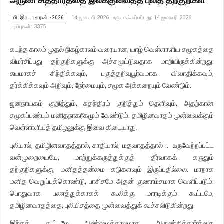
பி.இரயாகரன் -2026
14 ஜனவரி 2026
உருவாக்கப்பட்டது: 14 ஜனவரி 2026
படிப்புகள்: 3375
கடந்த காலம் முதல் நிகழ்காலம் வரையான, யாழ் வெள்ளாளிய சமூகத்தை
விமர்சிப்பது தற்குறிகளுக்கு அச்சமூட்டுவதாக மாறியிருக்கின்றது.
சுயமாகச் சிந்திக்கவும், பகுத்தறிவுபூர்வமாக விவாதிக்கவும்,
தர்க்கிக்கவும் அறிவும், நேர்மையும், சமூக அக்கறையும் வேண்டும்.
ஜனநாயகம் குறித்தும், சுதந்திரம் குறித்தும் தெளிவும், அதற்கான
சமூகப்பண்பும் மனிதநாகரீகமும் வேண்டும். தமிழினவாதம் முன்வைக்கும்
வெள்ளாளியத் தமிழனுக்கு இவை கிடையாது.
புலியால், தமிழினவாதத்தால், சாதியால், மதவாதத்தால் .. உருவேற்றப்பட்ட
வன்முறையையே, மாற்றுக்கருத்துக்குத் தீர்வாகக் கருதும்
தற்குறிகளுக்கு, மனிதத்தன்மை கடுகளவும் இருப்பதில்லை. மாறாக
மனித வெறுப்புக்கொண்டு, பாசிசமே அதன் குணாம்சமாக வெளிப்படும்.
பொதுவாக பணத்துக்காகக் கூலிக்கு மாரடிக்கும் கூட்டமே,
தமிழினவாதத்தை, புலியிசத்தை முன்வைத்துக் கூச்சலிடுகின்றது.
இந்தக் கூட்டமே அண்மைக்காலமாக அருண்சித்தார்த்தை