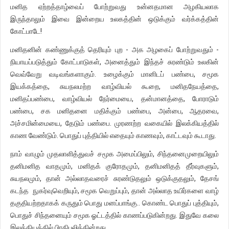
மனித ஏற்றத்தாழ்வைப் போற்றுவது உன்னதமான அழகியலாக
இருந்தாலும் இவை இன்றைய உலகத்தின் ஒடுக்கும் வர்க்கத்தின்
கோட்பாடே!
மனிதனின் கண்ணுக்குத் தெரியும் புற - அக அழகைப் போற்றுவதும் -
நியாயப்படுத்தும் கோட்பாடுகள், அனைத்தும் இந்தச் சுரண்டும் உலகின்
வெவ்வேறு வடிவங்களாகும். உழைக்கும் மானிடப் பண்பை, சமூக
இயக்கத்தை, சுயநலமற்ற வாழ்வியல் கூறை, மனிதநேயத்தை,
மனிதப்பண்பை, வாழ்வியல் நேர்மையை, தன்மானத்தை, போராடும்
பண்பை, சக மனிதனை மதிக்கும் பண்பை, அன்பை, ஆதரவை,
அச்சமின்மையை, தேடும் பண்பை. முரணற்ற வகையில் இலக்கியத்தில்
காண வேண்டும். பொதுப் புத்தியில் எதையும் காணவும், காட்டவும் கூடாது.
நாம் வாழும் முதலாளித்துவச் சமூக அமைப்பிலும், சிந்தனைமுறையிலும்
தனிமனித வாதமும், மனிதக் குரோதமும், தனிமனிதத் தீர்வுகளும்,
சுயநலமும், தான் அல்லாதவரைச் சுரண்டுதலும் ஒடுக்குதலும், தேசங்
கடந்த நுகர்வுவெறியும், சமூக வெறுப்பும், தான் அல்லாத உயிர்களை வாழ்
தகுதியற்றதாகக் கருதும் பொது மனப்பாங்கு.. கொண்ட பொதுப் புத்தியும்,
பொதுச் சிந்தனையும் சமூக ஓட்டத்தில் காணப்படுகின்றது. இதுவே கலை
இலக்கியத்தில் பிரதிபலிக்கின்றது.