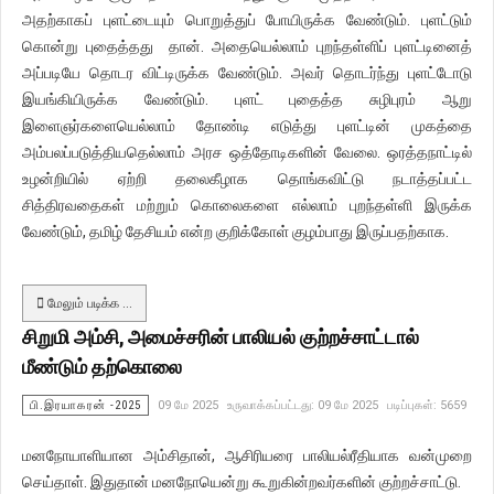
அதற்காகப் புளட்டையும் பொறுத்துப் போயிருக்க வேண்டும். புளட்டும்
கொன்று புதைத்தது தான். அதையெல்லாம் புறந்தள்ளிப் புளட்டினைத்
அப்படியே தொடர விட்டிருக்க வேண்டும். அவர் தொடர்ந்து புளட்டோடு
இயங்கியிருக்க வேண்டும். புளட் புதைத்த சுழிபுரம் ஆறு
இளைஞர்களையெல்லாம் தோண்டி எடுத்து புளட்டின் முகத்தை
அம்பலப்படுத்தியதெல்லாம் அரச ஒத்தோடிகளின் வேலை. ஒரத்தநாட்டில்
உழன்றியில் ஏற்றி தலைகீழாக தொங்கவிட்டு நடாத்தப்பட்ட
சித்திரவதைகள் மற்றும் கொலைகளை எல்லாம் புறந்தள்ளி இருக்க
வேண்டும், தமிழ் தேசியம் என்ற குறிக்கோள் குழம்பாது இருப்பதற்காக.
மேலும் படிக்க …
சிறுமி அம்சி, அமைச்சரின் பாலியல் குற்றச்சாட்டால்
மீண்டும் தற்கொலை
பி.இரயாகரன் -2025
09 மே 2025
உருவாக்கப்பட்டது: 09 மே 2025
படிப்புகள்: 5659
மனநோயாளியான அம்சிதான், ஆசிரியரை பாலியல்ரீதியாக வன்முறை
செய்தாள். இதுதான் மனநோயென்று கூறுகின்றவர்களின் குற்றச்சாட்டு.