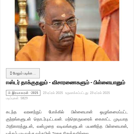
மேலும் படிக்க …
ஈஸ்டர் தாக்குதலும் - விசாரணைகளும் - பிள்ளையானும்
பி.இரயாகரன் -2025
23 ஏப்ரல் 2025
உருவாக்கப்பட்டது: 23 ஏப்ரல் 2025
படிப்புகள்: 5829
கடந்த வரலாற்றுப் போக்கில் பிள்ளையான் ஒழுங்கமைப்பட்ட
குற்றங்களுடன் தொடர்புபட்டவன். மற்றொருவரைக் கைகாட்ட முடியாத
அதிகாரத்துடன், வன்முறை வடிவங்களுடன் பயணித்த பிள்ளையான்,
யுத்தம் முடிவுக்கு வந்தபின் அதை நிறுத்தவில்லை.