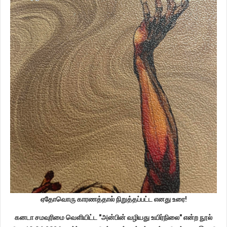
ஏதோவொரு காரணத்தால் நிறுத்தப்பட்ட எனது உரை!
கனடா சமவுரிமை வெளியிட்ட "அன்பின் வழியது உயிர்நிலை" என்ற நூல்