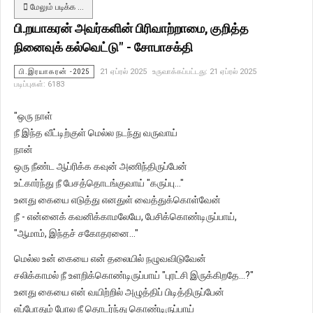
மேலும் படிக்க …
பி.றயாகரன் அவர்களின் பிரிவாற்றாமை, குறித்த
நினைவுக் கல்வெட்டு" - சோபாசக்தி
பி.இரயாகரன் -2025
21 ஏப்ரல் 2025
உருவாக்கப்பட்டது: 21 ஏப்ரல் 2025
படிப்புகள்: 6183
"ஒரு நாள்
நீ இந்த வீட்டிற்குள் மெல்ல நடந்து வருவாய்
நான்
ஒரு நீண்ட ஆப்ரிக்க கவுன் அணிந்திருப்பேன்
உட்கார்ந்து நீ பேசத்தொடங்குவாய் "கருப்பு..."
உனது கையை எடுத்து எனதுள் வைத்துக்கொள்வேன்
நீ - என்னைக் கவனிக்காமலேயே, பேசிக்கொண்டிருப்பாய்,
"ஆமாம், இந்தச் சகோதரனை..."
மெல்ல உன் கையை என் தலையில் நழுவவிடுவேன்
சலிக்காமல் நீ உளறிக்கொண்டிருப்பாய் "புரட்சி இருக்கிறதே...?"
உனது கையை என் வயிற்றில் அழுத்திப் பிடித்திருப்பேன்
எப்போதும் போல நீ தொடர்ந்து கொண்டிருப்பாய்