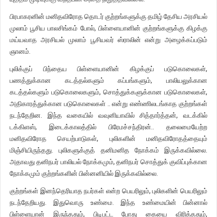
பிரபாகரனின் மனிதவிரோத தொடர் குற்றங்களுக்கு தமிழ் தேசிய அரசியல்
முலாம் பூசிய பாலசிங்கம் போல், பிள்ளையானின் குற்றங்களுக்கு கிழக்கு
மய்யவாத அரசியல் முலாம் பூசியவர் ஸ்ராலின் என்று அழைக்கப்படும்
ஞானம்.
புலிக்குப் பிந்தைய பிள்ளையானின் கிழக்குப் படுகொலைகள்,
பணத்துக்கான கடத்தல்களும் கப்பங்களும், பாலியலுக்கான
கடத்தல்களும் படுகொலைகளும், சொத்துக்களுக்கான படுகொலைகள்,
அதிகாரத்துக்கான படுகொலைகள் .. என்று எண்ணிலடங்காத குற்றங்கள்
நடந்தேறின. இந்த வகையில் வவுனியாவில் சித்தார்த்தன், வடக்கில்
டக்கிளஸ், இடைக்காலத்தில் பிரேமச்சந்திரன்.. தலைமையேற்ற
மனிதவிரோத செயற்பாடுகள், புலிகளின் மனிதவிரோதத்தையும்
மிஞ்சியிருந்தது. புலிகளுக்குத் தனிமனித நோக்கம் இருக்கவில்லை.
அதாவது தனிநபர் பாலியல் நோக்கமும், தனிநபர் சொத்துக் குவிப்புக்கான
நோக்கமும் குற்றங்களின் பின்னனியில் இருக்கவில்லை.
குற்றங்கள் இனந்தெரியாத நபர்கள் என்ற பெயரிலும், புலிகளின் பெயரிலும்
நடந்தேறியது. இதுவொரு உண்மை. இந்த உண்மையின் பின்னால்
பிள்ளையான் இருந்ததும், பிடிபட்ட போது கையை விரித்ததும்,