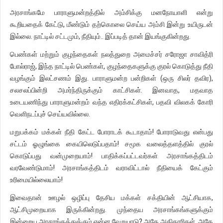
அரசாங்கமே பாராளுமன்றத்தில் அம்சிக்கு மனநோயாளி என்று
கூறியதைக் கேட்டு, மீண்டும் தற்கொலை செய்ய அம்சி இன்று உயிருடன்
இல்லை. நாட்டில் சட்டமும், நீதியும்.. இப்படித் தான் இயங்குகின்றது.
பெண்கள் மற்றும் குழந்தைகள் நலத்துறை அமைச்சர் சரோஜா சாவித்ரி
போல்ராஜ், இந்த நாட்டில் பெண்கள், குழந்தைகளுக்கு குரல் கொடுத்து நீதி
வழங்கும் இலட்சணம் இது. பாராளுமன்ற பன்றிகள் (ஒரு சிலர் தவிர),
சலசலப்பின்றி அமர்ந்திருக்கும் காட்சிகள். இனவாத, மதவாத
உடையணிந்து பாராளுமன்றம் வந்த எதிரக்கட்சிகள், பதவி விலகக் கோரி
வெளிநடப்புச் செய்யவில்லை.
மறுபக்கம் மக்கள் நீதி கேட்ட போராடக் கூடாதாம்! போராடுவது என்பது
சட்டம் ஓழுங்கை கையிலெடுப்பதாம்! சமூக வலைத்தளத்தில் குரல்
கொடுப்பது வன்முறையாம்! பாதிக்கப்பட்டவர்கள் அரசாங்கத்திடம்
வரவேண்டுமாம்! அரசாங்கத்திடம் வராவிட்டால் நீதியைக் கேட்கும்
உரிமையில்லையாம்!
இவைதான் ஊழல் ஒழிப்பு தேசிய மக்கள் சக்தியின் ஆட்சியாக,
ஆட்சிமுறையாக இருக்கின்றது. முந்தைய அரசாங்கங்களுக்கும்
இன்றைய அரசாங்கத்துக்கும் என்ன வேறுபாடு? அதே அதிகாரிகள், அதே