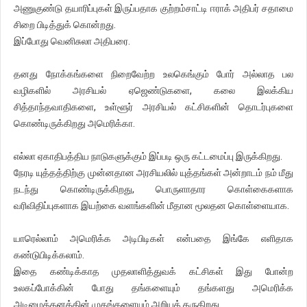
அணுகுண்டு தயாரிப்புகள் இருப்பதாக குற்றம்சாட்டி ஈராக் அதிபர் சதாமை
சிறை பிடித்துக் கொன்றது.
இப்போது வெனிசுலா அதிபரை.
தனது நோக்கங்களை நிறைவேற்ற உலகெங்கும் போர் அல்லாத பல
வழிகளில் அரசியல் ஏஜெண்டுகளை, கலை இலக்கிய
சித்தாந்தவாதிகளை, உள்ளூர் அரசியல் கட்சிகளின் தொடர்புகளை
கொண்டிருக்கிறது அமெரிக்கா.
எல்லா ஏகாதிபத்திய நாடுகளுக்கும் இப்படி ஒரு கட்டமைப்பு இருக்கிறது.
நேரடி யுத்தத்திற்கு முன்னதான அரசியலில் யுத்தங்கள் அன்றாடம் நம் மீது
நடந்து கொண்டிருக்கிறது, பொருளாதார கொள்கைகளாக
வரிவிதிப்புகளாக இயற்கை வளங்களின் மீதான மூலதன கொள்ளையாக.
யாரெல்லாம் அமெரிக்க அடிபிடிகள் என்பதை இங்கே எளிதாக
கண்டுபிடிக்கலாம்.
இதை கண்டிக்காத முதலாளித்துவக் கட்சிகள் இது போன்ற
உலகப்போக்கின் போது தங்களையும் தங்களது அமெரிக்க
அடிமைத்தனத்தின் முகங்களையும் அறியத் தருகிறது.