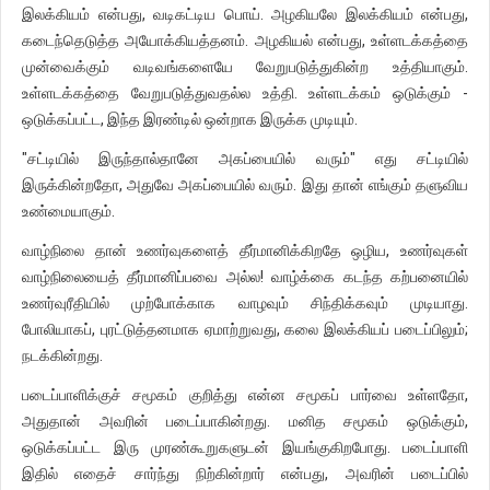
இலக்கியம் என்பது, வடிகட்டிய பொய். அழகியலே இலக்கியம் என்பது,
கடைந்தெடுத்த அயோக்கியத்தனம். அழகியல் என்பது, உள்ளடக்கத்தை
முன்வைக்கும் வடிவங்களையே வேறுபடுத்துகின்ற உத்தியாகும்.
உள்ளடக்கத்தை வேறுபடுத்துவதல்ல உத்தி. உள்ளடக்கம் ஒடுக்கும் -
ஒடுக்கப்பட்ட, இந்த இரண்டில் ஒன்றாக இருக்க முடியும்.
"சட்டியில் இருந்தால்தானே அகப்பையில் வரும்" எது சட்டியில்
இருக்கின்றதோ, அதுவே அகப்பையில் வரும். இது தான் எங்கும் தளுவிய
உண்மையாகும்.
வாழ்நிலை தான் உணர்வுகளைத் தீர்மானிக்கிறதே ஒழிய, உணர்வுகள்
வாழ்நிலையைத் தீர்மானிப்பவை அல்ல! வாழ்க்கை கடந்த கற்பனையில்
உணர்வுரீதியில் முற்போக்காக வாழவும் சிந்திக்கவும் முடியாது.
போலியாகப், புரட்டுத்தனமாக ஏமாற்றுவது, கலை இலக்கியப் படைப்பிலும்;
நடக்கின்றது.
படைப்பாளிக்குச் சமூகம் குறித்து என்ன சமூகப் பார்வை உள்ளதோ,
அதுதான் அவரின் படைப்பாகின்றது. மனித சமூகம் ஒடுக்கும்,
ஒடுக்கப்பட்ட இரு முரண்கூறுகளுடன் இயங்குகிறபோது. படைப்பாளி
இதில் எதைச் சார்ந்து நிற்கின்றார் என்பது, அவரின் படைப்பில்