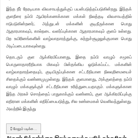
இந்த நீர் நேரடியாக விவசாயத்துக்குப் பயன்படுத்தப்படுகின்றது. இந்தக்
குளநீரை நம்பி ஆயிரக்கணக்கான மக்கள் நிலத்தடி விவசாயத்தில்
ஈடுபடுகின்றனர்;. அத்துடன் மக்களின் குடிநீருக்கான பொது
ஆதாரமாகவும், கால்நடை வளர்ப்புக்கான ஆதாரமாகவும் குளம் உள்ளது.
பிற உயிரினங்களின் வாழ்வாதாரத்துக்கு, சுற்றுச்சூழலுக்குமான பொது
அடிப்படையாகவுள்ளது.
தொடரும் குள ஆக்கிரமிப்பானது, இதை நம்பி வாழும் சமூகப்
பொருளாதாரரீதியாக மிகவும் பின்தங்கிய ஒடுக்கப்பட்ட மக்களின்
வாழ்வாதாரத்தையும், குடியிருப்புக்கான சட்டரீதியான நிலவுரிமையைச்
சிதைக்கும் வண்ணமுமுள்ளது. இந்தக் குளமானது, அக்குளத்தை நம்பி
வாழும் மக்களுக்குச் சட்டரீதியான உரித்துடையதாகும். மக்களுக்கான
இந்த அரசுச் சொத்தைப் பாதுகாக்கும் வண்ணம், குள ஆக்கிரமிப்புக்கு
எதிரான மக்களின் எதிர்ப்பையடுத்து, சில உண்மைகள் வெளிவந்துள்ளது.
அவற்றில் இருந்து
மேலும் படிக்க …
அருண் சித்தார்த்தை இலக்குவைத்த புலித் தற்குறிகள்