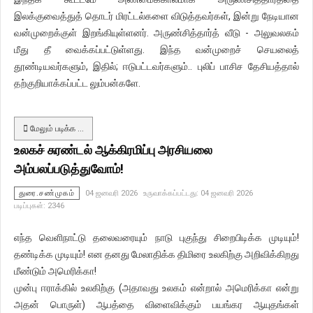
இலக்குவைத்துத் தொடர் மிரட்டல்களை விடுத்தவர்கள், இன்று நேடியான
வன்முறைக்குள் இறங்கியுள்ளனர். அருண்சித்தார்த் வீடு - அலுவலகம்
மீது தீ வைக்கப்பட்டுள்ளது. இந்த வன்முறைச் செயலைத்
தூண்டியவர்களும், இதில்; ஈடுபட்டவர்களும்.. புலிப் பாசிச தேசியத்தால்
தற்குறியாக்கப்பட்ட லும்பன்களே.
மேலும் படிக்க …
உலகச் சுரண்டல் ஆக்கிரமிப்பு அரசியலை
அம்பலப்படுத்துவோம்!
துரை.சண்முகம்
04 ஜனவரி 2026
உருவாக்கப்பட்டது: 04 ஜனவரி 2026
படிப்புகள்: 2346
எந்த வெளிநாட்டு தலைவரையும் நாடு புகுந்து சிறைபிடிக்க முடியும்!
தண்டிக்க முடியும்! என தனது மேலாதிக்க திமிரை உலகிற்கு அறிவிக்கிறது
மீண்டும் அமெரிக்கா!
முன்பு ஈராக்கில் உலகிற்கு (அதாவது உலகம் என்றால் அமெரிக்கா என்று
அதன் பொருள்) ஆபத்தை விளைவிக்கும் பயங்கர ஆயுதங்கள்