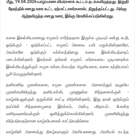
மீது, 19.04.2026 யாழ்ப்பாண விமர்சனக் கூட்டம் நடக்கவிருந்தது. இறுதி
நேரத்தில் எனது உரை கூட்ட ஏற்பாட்டாளர்களால்; நிறுத்தப்பட்டது. அங்கு
ஆற்றவிருந்த எனது உரை, இங்கு பிரசுரிக்கப்படுகின்றது.
கலை இலக்கியமானது சமூகம் சார்ந்ததாக இருக்க முடியும் என்று கூறி,
ஒடுக்கும் - ஒடுக்கப்பட்ட சமூகப் பிளவை யார் மறுக்கின்றனரோ,
அவர்களே ஒடுக்கும் வர்க்கத்தினது கலை இலக்கியத்தைப்
படைக்கின்றனர். இவர்கள் தங்கள் சமூகப் பார்வையை மூடிமறைக்க
இலக்கியத்துக்குச் சமூக உள்ளடக்கமற்ற அழகியலாக, கலை உத்தியாகப்
பூசி மெழுகுகின்றனர்.
தனிமனித முரண்களை, சமூக முரண்களை.. அனைத்தும் தழுவிய
முரண்களிலிருந்து தனியாக்கி, முரணுள்ள சிந்தனைக்குள் -
வாழ்வியலுக்குள் குறுக்கிக் காட்டி விடுகின்றனர்;. இது தான் ஒடுக்கும்
தரப்பின் சிந்தனைமுறை. இரக்கம், அன்பு, பரிதாபம்… போன்ற
மனிதவுணர்வுக்குள் ஒளித்துக்கொள்கின்றனர். முரணிலிருந்து
விடுபடுவதற்கான வாழ்வியலைக் காட்டுவதில்லை.
வாழ்வின் அனைத்து நிகழ்வுகளும் அரசியலானது. அரசியல் கடந்த