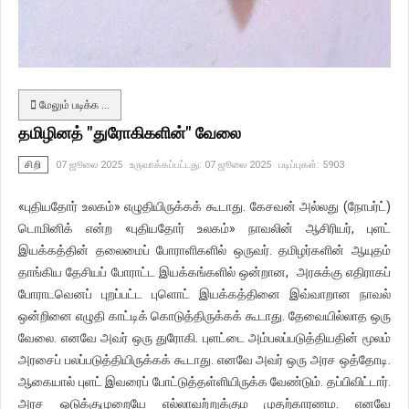
மேலும் படிக்க …
தமிழினத் "துரோகிகளின்" வேலை
சிறி
07 ஜூலை 2025
உருவாக்கப்பட்டது: 07 ஜூலை 2025
படிப்புகள்: 5903
«புதியதோர் உலகம்» எழுதியிருக்கக் கூடாது. கேசவன் அல்லது (நோபர்ட்)
டொமினிக் என்ற «புதியதோர் உலகம்» நாவலின் ஆசிரியர், புளட்
இயக்கத்தின் தலைமைப் போராளிகளில் ஒருவர். தமிழர்களின் ஆயுதம்
தாங்கிய தேசியப் போராட்ட இயக்கங்களில் ஒன்றான, அரசுக்கு எதிராகப்
போராடவெனப் புறப்பட்ட புளொட் இயக்கத்தினை இவ்வாறான நாவல்
ஒன்றினை எழுதி காட்டிக் கொடுத்திருக்கக் கூடாது. தேவையில்லாத ஒரு
வேலை. எனவே அவர் ஒரு துரோகி. புளட்டை அம்பலப்படுத்தியதின் மூலம்
அரசைப் பலப்படுத்தியிருக்கக் கூடாது. எனவே அவர் ஒரு அரச ஒத்தோடி.
ஆகையால் புளட் இவரைப் போட்டுத்தள்ளியிருக்க வேண்டும். தப்பிவிட்டார்.
அரச ஒடுக்குமுறையே எல்லாவற்றுக்கும முதற்காரணம. எனவே