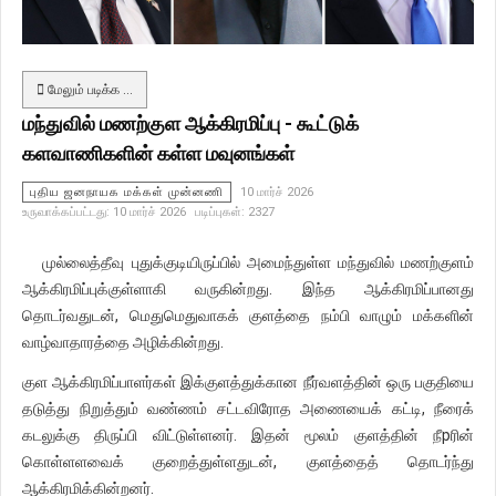
மேலும் படிக்க …
மந்துவில் மணற்குள ஆக்கிரமிப்பு - கூட்டுக்
களவாணிகளின் கள்ள மவுனங்கள்
புதிய ஜனநாயக மக்கள் முன்னணி
10 மார்ச் 2026
உருவாக்கப்பட்டது: 10 மார்ச் 2026
படிப்புகள்: 2327
முல்லைத்தீவு புதுக்குடியிருப்பில் அமைந்துள்ள மந்துவில் மணற்குளம்
ஆக்கிரமிப்புக்குள்ளாகி வருகின்றது. இந்த ஆக்கிரமிப்பானது
தொடர்வதுடன், மெதுமெதுவாகக் குளத்தை நம்பி வாழும் மக்களின்
வாழ்வாதாரத்தை அழிக்கின்றது.
குள ஆக்கிரமிப்பாளர்கள் இக்குளத்துக்கான நீர்வளத்தின் ஒரு பகுதியை
தடுத்து நிறுத்தும் வண்ணம் சட்டவிரோத அணையைக் கட்டி, நீரைக்
கடலுக்கு திருப்பி விட்டுள்ளனர். இதன் மூலம் குளத்தின் நீpரின்
கொள்ளளவைக் குறைத்துள்ளதுடன், குளத்தைத் தொடர்ந்து
ஆக்கிரமிக்கின்றனர்.