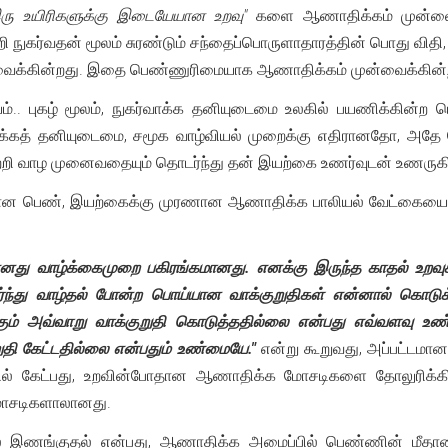
ரு உயிரிகளுக்கு இடையேயான உறவு"
களை ஆணாதிக்கம் முன்வைக
றி நுகர்வதன் மூலம் சுரண்டும் சந்தைப்பொருளாதாரத்தின் பொது வ
ைக்கின்றது. இதை பெண்ணுரிமையாக ஆணாதிக்கம் முன்வைக்கின்
ம்.. புகழ் மூலம், நுகர்வாக்க தனியுடைமை உலகில் பயணிக்கின
ர்வாக்கத் தனியுடைமை, சமூக வாழ்வியல் முறைக்கு எதிரானதோ, அத
ற்றி வாழ முனைவதையும் தொடர்ந்து தன் இயற்கை உணர்வுடன் உணருக
 பெண், இயற்கைக்கு முரணான ஆணாதிக்க பாலியல் வேட்கையை அங்க
எனது வாழ்க்கைமுறை பகிரங்கமானது. எனக்கு இருந்த காதல் உறவ
ர்ந்து வாழ்தல் போன்ற பொய்யான வாக்குறுதிகள் என்னால் கொடுக்கப
க்கும் அவ்வாறு வாக்குறுதி கொடுத்ததில்லை என்பது எவ்வளவு 
ுதி கேட்டதில்லை என்பதும் உண்மையே."
என்று கூறுவது, அப்பட்டம
ில் கேட்பது, உறவின்போதான ஆணாதிக்க மோசடிகளை தோலுரிக்கி
மோசடிகளாலானது.
 இணங்குதல் என்பது, ஆணாதிக்க அமைப்பில் பெண்ணின் மீதான 