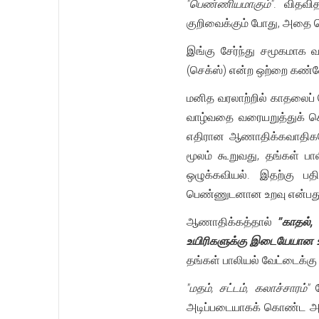
"பெண்ணியமாகும்"
. விதவ
குறிவைக்கும் போது, அதை பெண
இங்கு சேர்ந்து சமூகமாக வ
(செக்ஸ்) என்ற ஒற்றை கண்ணோட
மனித வரலாற்றில் காதலைப் 
வாழ்வதை வரையறுத்துக் க
எதிரான ஆணாதிக்கவாதி
மூலம் கூறுவது, தங்கள் ப
ஒழுக்கவியல். இதற்கு பத
பெண்ணுடனான உறவு என்பது,
ஆணாதிக்கத்தால்
”காதல்,
உயிரிகளுக்கு இடையேயான உறவ
தங்கள் பாலியல் வேட்டைக்கு
"மதம், சட்டம், கலாச்சாரம்"
ப
அடிப்படையாகக் கொண்ட அமை