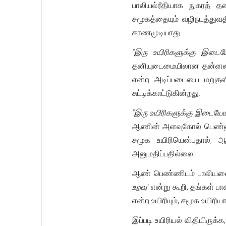
பாலியல்ரீதியாக நுகரத் த
சமூகத்தையும் வழிநடத்துவ
காணமுடியாது.
"இரு உயிரிகளுக்கு இடைய
தனியுடைமையிலான தன்னலமா
என்ற அடிப்படையை மறுதளி
சுட்டிக்காட்டுகின்றது.
"இரு உயிரிகளுக்கு இடையே
ஆணின் அளவுகோல் பெண்ணுக்
சமூக உயிரியென்பதால், 
அனுமதிப்பதில்லை.
ஆண் பெண்ணிடம் பாலியலை
உறவு"
என்று கூறி, தங்கள் 
என்ற உயிரியும், சமூக உயிரி
இப்படி உயிரியல் விதியிருக