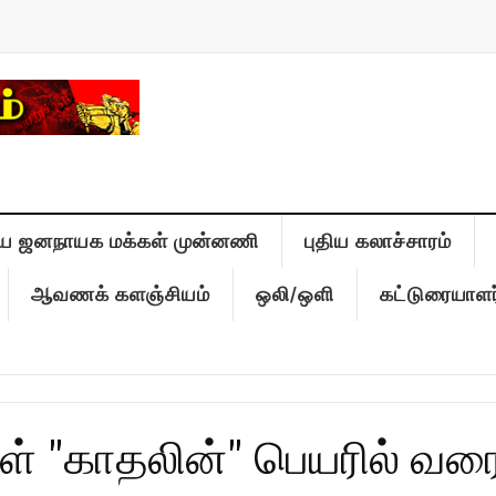
ிய ஜனநாயக மக்கள் முன்னணி
புதிய கலாச்சாரம்
ஆவணக் களஞ்சியம்
ஒலி/ஒளி
கட்டுரையாளர
் "காதலின்" பெயரில் வர