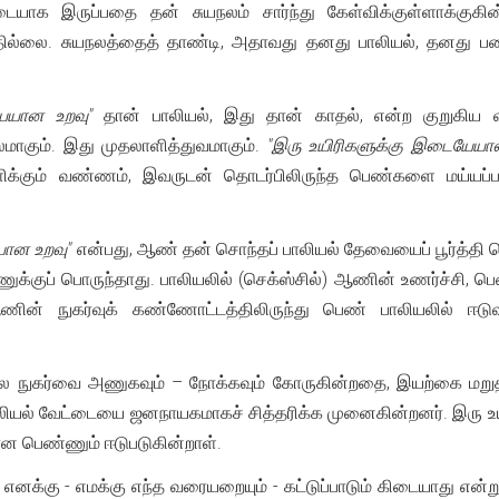
டையாக இருப்பதை தன் சுயநலம் சார்ந்து கேள்விக்குள்ளாக்குகின
தில்லை. சுயநலத்தைத் தாண்டி, அதாவது தனது பாலியல், தனது பணம
ேயான உறவு"
தான் பாலியல், இது தான் காதல், என்ற குறுகிய வ
கும். இது முதலாளித்துவமாகும்.
"இரு உயிரிகளுக்கு இடையேயா
க்கும் வண்ணம், இவருடன் தொடர்பிலிருந்த பெண்களை மய்யப்பட
யான உறவு"
என்பது, ஆண் தன் சொந்தப் பாலியல் தேவையைப் பூர்த்தி ச
குப் பொருந்தாது. பாலியலில் (செக்ஸ்சில்) ஆணின் உணர்ச்சி, ப
ஆணின் நுகர்வுக் கண்ணோட்டத்திலிருந்து பெண் பாலியலில் ஈ
 நுகர்வை அணுகவும் – நோக்கவும் கோருகின்றதை, இயற்கை மறு
பாலியல் வேட்டையை ஜனநாயகமாகச் சித்தரிக்க முனைகின்றனர். இரு 
யான பெண்ணும் ஈடுபடுகின்றாள்.
்க, எனக்கு - எமக்கு எந்த வரையறையும் - கட்டுப்பாடும் கிடையாது என