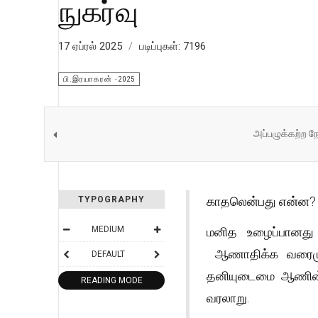
நுகர்வு
17 ஏப்ரல் 2025
படிப்புகள்: 7196
பி.இரயாகரன் -2025
அப்பழுக்கற்ற ந
காதலென்பது என்ன? 
TYPOGRAPHY
மனித உழைப்பானது 
MEDIUM
ஆணாதிக்க வரைமுறை
DEFAULT
தனியுடைமை ஆணின் ப
READING MODE
வரலாறு.