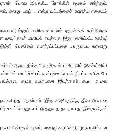
்றனர். பொது இலக்கிய நோக்கில் சமூகம் சார்ந்தும்,
், தனது புகழ் .. என்ற வட்டத்தைத் தாண்டி எதையும்
ரையறைக்குள் மனித உறவைக் குறுக்கிக் காட்டுவது,
ன உறவு"
தான் பாலியல் நடத்தை, இது
"தனிப்பட்ட தேர்வு"
ுத்தி, பெண்கள் ஏமாற்றப்பட்டதை பலருடைய வரலாறு
ெய்யும் ஆணாதிக்க அளவுகோல். பாலியலில் (செக்ஸ்சில்)
ெண்ணின் உணர்ச்சியும் ஒன்றல்ல. பெண் இயற்கையிலேயே
டுவதில்லை. சமூக உயிரியான இயற்கைக் கூறு, அதை
தளிக்கிறது. ஆண்கள்
"இரு உயிரிகளுக்கு இடையேயான
உயிர் எனப் பொதுமைப்படுத்துவது தவறானது. இங்கு ஆண்
்று கூறுகின்றதன் மூலம், வரைமுறையின்றி, முதலாளித்துவ