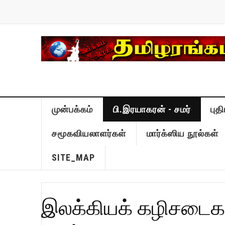
முன்பக்கம்
பி.இரயாகரன் - சமர்
புத
சமூகவியலாளர்கள்
மார்க்ஸிய நூல்கள்
SITE_MAP
இலக்கியக் கழிசடைகள