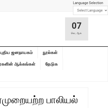
Language Selection
07
வெ
,
ஆக
புதிய ஜனநாயகம்
நூல்கள்
்களின் ஆக்கங்கள்
தேடுக
ைமுறையற்ற பாலியல்