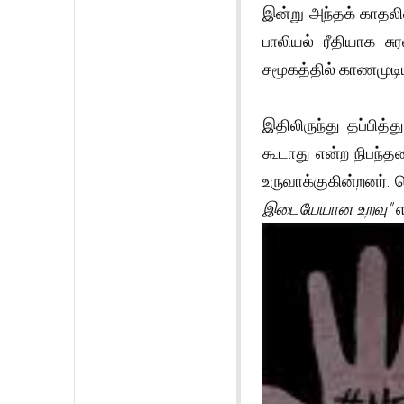
இன்று அந்தக் காதலி
பாலியல் ரீதியாக ச
சமூகத்தில் காணமுடிய
இதிலிருந்து தப்பித
கூடாது என்ற நிபந்
உருவாக்குகின்றனர்.
இடையேயான உறவு"
எ