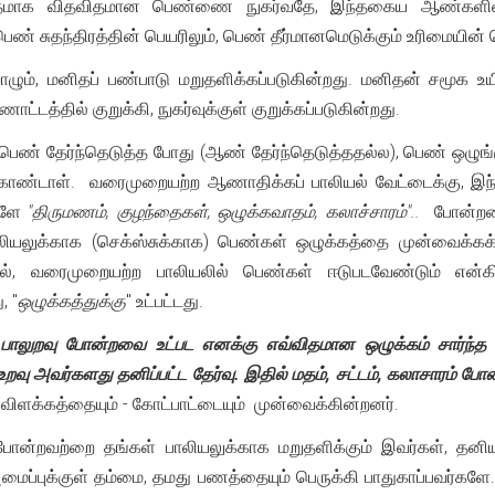
ிதமாக விதவிதமான பெண்ணை நுகர்வதே, இந்தகைய ஆண்களி
் சுதந்திரத்தின் பெயரிலும், பெண் தீர்மானமெடுக்கும் உரிமையின் பெ
ாழும், மனிதப் பண்பாடு மறுதளிக்கப்படுகின்றது. மனிதன் சமூக உயி
்டத்தில் குறுக்கி, நுகர்வுக்குள் குறுக்கப்படுகின்றது.
பெண் தேர்ந்தெடுத்த போது (ஆண் தேர்ந்தெடுத்ததல்ல), பெண் ஒழுங்க
ொண்டாள். வரைமுறையற்ற ஆணாதிக்கப் பாலியல் வேட்டைக்கு, இந்
களே
"திருமணம், குழந்தைகள், ஒழுக்கவாதம், கலாச்சாரம்"..
போன்றவை
ாலியலுக்காக (செக்ஸ்சுக்காக) பெண்கள் ஒழுக்கத்தை முன்வைக்க
ில், வரைமுறையற்ற பாலியலில் பெண்கள் ஈடுபடவேண்டும் என்கி
 "
ஒழுக்கத்துக்கு
" உட்பட்டது.
 பாலுறவு போன்றவை உட்பட எனக்கு எவ்விதமான ஒழுக்கம் சார்ந்த
ு அவர்களது தனிப்பட்ட தேர்வு. இதில் மதம், சட்டம், கலாசாரம் போன
 விளக்கத்தையும் - கோட்பாட்டையும் முன்வைக்கின்றனர்.
ோன்றவற்றை தங்கள் பாலியலுக்காக மறுதளிக்கும் இவர்கள், தனி
ப்புக்குள் தம்மை, தமது பணத்தையும் பெருக்கி பாதுகாப்பவர்களே