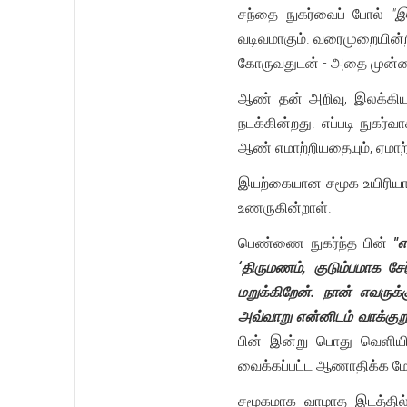
சந்தை நுகர்வைப் போல்
"இ
வடிவமாகும். வரைமுறையின்
கோருவதுடன் - அதை முன்வ
ஆண் தன் அறிவு, இலக்கிய
நடக்கின்றது. எப்படி நுக
ஆண் எமாற்றியதையும், ஏமா
இயற்கையான சமூக உயிரியான
உணருகின்றாள்.
பெண்ணை நுகர்ந்த பின்
"
‘திருமணம், குடும்பமாக சே
மறுக்கிறேன். நான் எவரு
அவ்வாறு என்னிடம் வாக்குற
பின் இன்று பொது வெளிய
வைக்கப்பட்ட ஆணாதிக்க 
சமூகமாக வாழாத இடத்தில்