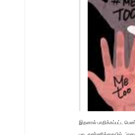
இதனால் பாதிக்கப்பட்ட பெண
பல எண்ணிக்கையில்
"என