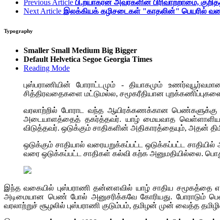
Previous Article
பி.றயாகரன் அவர்களின் பிரிவாற்றாமை, குறித
Next Article
இலக்கியக் கழிசடைகள் "காதலின்" பெயரில் வரை
Typography
Smaller
Small
Medium
Big
Bigger
Default
Helvetica
Segoe
Georgia
Times
Reading Mode
புஸ்பராணியின் போராட்டமும் - தியாகமும் உணர்வுபூர
சித்திரவதைகளை மட்டுமல்ல, சமூகரீதியான புறக்கணிப்புகளை
வரலாற்றில் போராட வந்த ஆயிரக்கணக்கான பெண்களுக்கு 
அடையாளத்தைத் தகர்த்தவர். யாழ் மையவாத வெள்ளாளியச
விடுத்தவர். ஒடுக்கும் சாதிகளின் அதிகாரத்தையும், அதன் திமிர
ஒடுக்கும் சாதியால் வரையறுக்கப்பட்ட ஒடுக்கப்பட்ட சாதியி
வரை ஒடுக்கப்பட்ட சாதிகள் கல்வி கற்க அனுமதியில்லை. ப
இந்த வகையில் புஸ்பராணி தன்னளவில் யாழ் சாதிய சமூகத்தை எத
அடிமையான பெண் போல் அனுசரிக்கவே கோரியது. போராடும் பெண்
வரலாற்றுச் சூழலில் புஸ்பராணி குடும்பம், தமிழன் முன் வைத்த