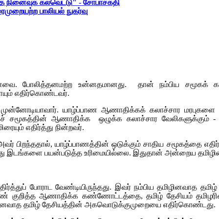
்த நினைவுக் கல்வெட்டு" - சோபாசக்தி
முறையற்ற பாலியல் நுகர்வு
்வமானவை. போலித்தனமற்ற உன்னதமானது. தான் நம்பிய சமூகக்
யும் எதிர்கொண்டவர்.
முன்னோடியாவார். யாழ்ப்பாண ஆணாதிக்கக் கலாச்சார மரபுகளை ம
் சமூகத்தின் ஆணாதிக்க ஒழுக்க கலாச்சார வேலிகளுக்கும் 
ையும் எதிர்த்து நின்றவர்.
ல் அவர் பிறந்ததால், யாழ்ப்பாணத்தின் ஒடுக்கும் சாதிய சமூகத்தை எ
ொது இடங்களை பயன்படுத்த உரிமையில்லை. இதுதான் அன்றைய தமிழின
ிர்த்துப் போராட வேண்டியிருந்தது. இவர் நம்பிய தமிழினவாத தம
 குறித்த ஆணாதிக்க கண்ணோட்டத்தை, தமிழ் தேசியம் தமிழரின
 தமிழினவாத தமிழ் தேசியத்தின் அகவொடுக்குமுறையை எதிர்கொண்டது.