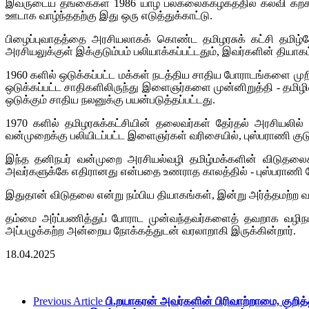
இவருடைய தங்கைகள் 1986 யாழ் பல்கலைக்கழகத்தில் கல்வி கற்க வ
ஊடாக வாழ்ந்ததற்கு இது ஒரு எடுத்துக்காட்டு.
பிழைப்புவாதத்தை அரசியலாகக் கொண்ட தமிழரசுக் கட்சி தமிழ்
அரசியலுக்குள் இக்குடும்பம் பலியாக்கப்பட்டதும், இவர்களின் தியாக
1960 களில் ஒடுக்கப்பட்ட மக்கள் நடத்திய சாதிய போராடங்களை முறி
ஒடுக்கப்பட்ட சாதிகளிலிருந்து இளைஞர்களை முன்னிறுத்தி - தமிழ
ஒடுக்கும் சாதிய நலனுக்கு பயன்படுத்தப்பட்டது.
1970 களில் தமிழரசுக்கட்சியின் தலைவர்கள் தேர்தல் அரசியலி
வன்முறைக்கு பலியிடப்பட்ட இளைஞர்கள் வரிசையில், புஸ்பராணி குடும
இந்த தனிநபர் வன்முறை அரசியல்வழி தமிழ்மக்களின் விடுதலைக்
அவர்களுக்கே எதிரானது என்பதை உணராத காலத்தில் - புஸ்பராணி போ
இதுதான் விடுதலை என்று நம்பிய தியாகங்கள், இன்று அர்த்தமற்ற வர
தம்மை அர்ப்பணித்துப் போராட முன்வந்தவர்களைத் தவறாக வழிந
அப்பழுக்கற்ற அன்றைய நோக்கத்துடன் வரலாறாகி இருக்கின்றார்.
18.04.2025
Previous Article
பி.றயாகரன் அவர்களின் பிரிவாற்றாமை, குறித