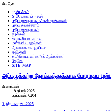
வி
,
ஆக
முன்பக்கம்
பி.இரயாகரன் - சமர்
புதிய ஜனநாயக மக்கள் முன்னணி
புதிய கலாச்சாரம்
புதிய ஜனநாயகம்
நூல்கள்
சமூகவியலாளர்கள்
மார்க்ஸிய நூல்கள்
ஆவணக் களஞ்சியம்
ஒலி/ஒளி
கட்டுரையாளர்களின் ஆக்கங்கள்
தேடுக
SITE_MAP
அப்பழுக்கற்ற நோக்கத்துக்காக போராடிய புஸ
விவரங்கள்
18 ஏப்ரல் 2025
படிப்புகள்: 6204
பி.இரயாகரன் -2025