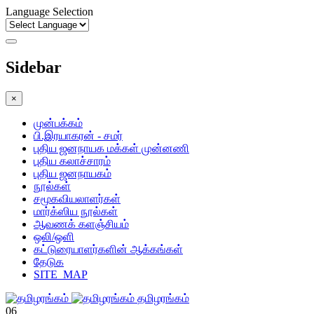
Language Selection
Sidebar
×
முன்பக்கம்
பி.இரயாகரன் - சமர்
புதிய ஜனநாயக மக்கள் முன்னணி
புதிய கலாச்சாரம்
புதிய ஜனநாயகம்
நூல்கள்
சமூகவியலாளர்கள்
மார்க்ஸிய நூல்கள்
ஆவணக் களஞ்சியம்
ஒலி/ஒளி
கட்டுரையாளர்களின் ஆக்கங்கள்
தேடுக
SITE_MAP
தமிழரங்கம்
06