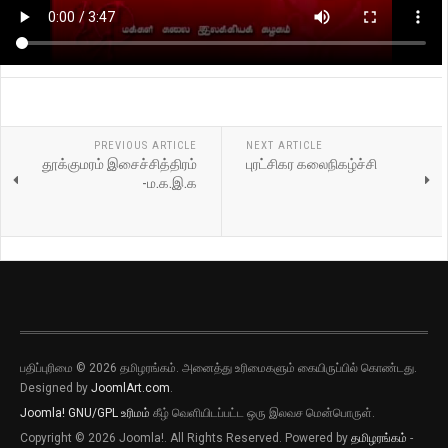
PREVIOUS ARTICLE
NEXT ARTICLE
தூக்குமரம் இசைச்சித்திரம்
புரட்சிகர கலைநிகழ்ச்சி
-ம.க.இ.க
பதிப்புரிமை © 2026 தமிழரங்கம். அனைத்து உரிமைகளும் கையிருப்பில் கொண்டது.
Designed by
JoomlArt.com
.
Joomla!
GNU/GPL உரிமம்
கீழ் வெளியிடப்பட்ட ஒரு இலவச மென்பொருள்.
Copyright © 2026 Joomla!. All Rights Reserved. Powered by
தமிழரங்கம்
-