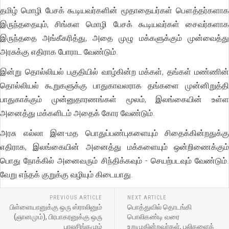
தமிழ் மொழி பேசக் கூடியவர்களின் மூதாதையர்கள் பௌத்தர்களாக
இருந்ததையும், சிங்கள மொழி பேசக் கூடியவர்கள் சைவர்களாக
இருந்ததை அங்கீகரித்து, அதை முழு மக்களுக்கும் முன்வைத்து
அரசுக்கு எதிராக போராட வேண்டும்.
இன்று தொல்லியல் பகுதியில் வாழ்கின்ற மக்கள், தங்கள் மண்ணின்
தொல்லியல் கூறுகளுக்கு பாதுகாவலராக தங்களை முன்னிறுத்தி
பாதுகாக்கும் முன்னுதாரணங்கள் மூலம், இலங்கையின் உள்ள
அனைத்து மக்களிடம் அதைக் கோர வேண்டும்.
அரசு எல்லா இன-மத பொதுப்பண்புகளையும் சிதைக்கின்றதுக்கு
எதிராக, இலங்கையின் அனைத்து மக்களையும் ஒன்றிணைக்கும்
பொது நோக்கில் அனைவரும் சிந்திக்கவும் - செயற்படவும் வேண்டும்.
வேறு எந்தக் குறுக்கு வழியும் கிடையாது.
PREVIOUS ARTICLE
NEXT ARTICLE
பிள்ளையானுக்கு ஒரு ஸ்ராலினும்
பொத்துவில் தொடங்கி
(ஞானமும்), பிரபாகரனுக்கு ஒரு
பொலிகண்டி வரை
பாலசிங்கமும்
உறுமுகின்றவர்கள், புலிகளைக்