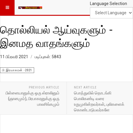
Language Selection
தொல்லியல் ஆய்வுகளும் -
இனமத வாதங்களும்
11 பிப்ரவரி 2021
படிப்புகள்: 5843
பி.இரயாகரன் -2021
PREVIOUS ARTICLE
NEXT ARTICLE
பிள்ளையானுக்கு ஒரு ஸ்ராலினும்
பொத்துவில் தொடங்கி
(ஞானமும்), பிரபாகரனுக்கு ஒரு
பொலிகண்டி வரை
பாலசிங்கமும்
உறுமுகின்றவர்கள், புலிகளைக்
கொண்டாடுபவர்களே