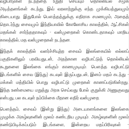
வழிபாடுகள் நடந்ததை உறுதி செய்யும் தொல்லியல் சமூக
அடித்தளங்கள் கடந்து, இவ் வரலாற்றுக்கு எந்த முக்கியத்துவமும்
கிடையாது. இதுபோல் பௌத்தத்துக்கு எதிராக சமணமும், அதைத்
தொடர்ந்து சைவமும் இந்தியாவில் கோலோசிய காலத்தில், ஆட்சிகள்
மதங்கள் சார்ந்ததாகவும் - வன்முறைகள் கொண்டதாகவும் மாறிய
காலத்தில், மத வன்முறைகள் நடந்தன.
இந்தக் காலத்தில் வளர்ச்சியுற்ற சைவம் இலங்கையில் எல்லாப்
பகுதிகளிலும் பரவியதுடன், அதற்கான வழிபாட்டுத் தொல்லியல்
கூறுகளை இலங்கை எங்கும் காணமுடியும். பௌத்த வழிபாட்டு
இடங்களில் சைவ (இந்து) கடவுள் இருப்பதுடன், இனம் மதம் கடந்து -
மக்கள் மத்தியில் பொது வழிபாட்டு முறைகள் காணப்படுகின்றது.
இந்த உண்மையை மறுத்து அரசு செய்வது போல் குறுக்கி அணுகுவது
என்பது, பல கடவுள் நம்பிக்கை மீதான எதிர் வன்முறை.
பௌத்தம், சைவம் (இன்று இந்து) அடையாளங்களை இலங்கை
முழுக்க அகழ்வுகளின் மூலம் கண்டறிய முடியும். அகழ்வுகளின் மூலம்
கண்டுபிடிக்கப்படும் இடங்களை, இன்றைய மதப்பிரிவுகள் -