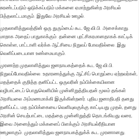
சுரண்டப்படும் ஒடுக்கப்படும் மக்களை ஏமாற்றுகின்ற அரசியல்
பித்தலாட்டமாகும். இதுவே அரசியல் ஊழல்.
முதலாளித்துவத்தின் ஒரு துரும்பைப் கூட ஜே.வி.பி. அசைக்காது.
மாறாக அதைப் பாதுகாக்கும். தன்னை புரட்சிகரமானதாகக் காட்டிக்
கொள்ள, பாட்டாளி வர்க்க ஆட்சியை நிறுவப் போவதில்லை. இது
வெளிப்படையான உண்மையாகும்.
முரணற்ற முதலாளித்துவ ஜனநாயகத்தைக் கூட ஜே.வி.பி.
நிறுவப்போவதில்லை. உதாரணத்துக்கு ஆட்சிப் பொறுப்பை ஏற்றவர்கள்,
மதத்தைக் குறித்த தனிப்பட்ட ஒருவரின் நம்பிக்கையிலான
வழிபாட்டைப் பொதுவெளியில் முன்னிறுத்தியதன் மூலம் தங்கள்
அரசியலை அம்மணமாக்கி இருக்கின்றனர். புதிய ஜனாதிபதி தனது
தனிப்பட்ட மத நம்பிக்கையை வெளியுலகுக்கு காட்டியது முதல், தனது
அரசின் செயற்பாட்டை மதத்தை முன்னிறுத்தி தொடங்கியது வரை,
இவை அனைத்தும் மக்களைப் பிளக்கும் அரசியல்ரீதியான
ஊழலாகும். முதலாளித்துவ ஜனநாயகத்துக்க் கூட முரணானது.