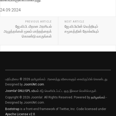
24.09.2024
PREVIOUS ARTICLE
NEXT ARTICLE
ஜே.வி.பி. மீதான அரசியல்
ஜே.வி.பியின் வெற்றியும்
அழுத்தங்கள் மூலம் மாற்றத்தைக்
சமூகத்தின் தோல்வியும்
கொண்டு வாருங்கள்
பதிப்புரிமை © 2026 தமிழரங்கம். அனைத்து உரிமைகளும் கையிருப்பில் கொண்டது.
Designed by
JoomlArt.com
.
Joomla!
GNU/GPL உரிமம்
கீழ் வெளியிடப்பட்ட ஒரு இலவச மென்பொருள்.
Copyright © 2026 Joomla!. All Rights Reserved. Powered by
தமிழரங்கம்
-
Designed by JoomlArt.com.
Bootstrap
is a front-end framework of Twitter, Inc. Code licensed under
Apache License v2.0
.