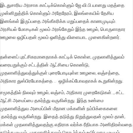
இடதுசாரிய அரசாக காட்டிக்கொள்ளும் ஜே.வி.பி.யானது மதத்தை
முன்னிறுத்திக் கொள்ளும் அதேநேரம், இலங்கையில் தேசிய
இனங்கள் இருப்பதை அங்கீகரிக்க மறுப்பதைக் காணமுடியும்.
அரசியல் மோசடிகள் மூலம் அரங்கேறும் இந்த ஊழல், பொருளாதார
ஊழலை ஒழிப்பதன் மூலம் ஒளித்து விளையாட முனைகின்றனர்.
தன்னைப் புரட்சிகரமானதாகக் காட்டிக் கொள்ள, முதலாளித்துவம்
வரையறுக்கும் சட்டத்தின் ஆட்சியை கொண்டு,
முதலாளித்துவத்துக்குள் புரையோடியுள்ள ஊழலை, லஞ்சத்தை,
அதிகார துஸ்பிரயோகத்தை .. ஒழிக்கப்போவதாகக் கூறுகின்றது.
சமூகத்தில் நிலவும் ஊழல், லஞ்சம், அதிகார முறைகேடுகள்.., சட்ட
ஆட்சி அமைப்பை தகர்த்து வருகின்றது. இந்த உண்மை
முதலாளித்துவ அமைப்பின் மீதான மக்களின் நம்பிக்கைகளை
தகர்த்து வருகின்றது. இதைத் தடுத்து நிறுத்துவதன் மூலம் தான்,
மக்கள் முதலாளித்துவதற்கு எதிராக வர்க்க ரீதியாக அணிதிரள்வதை
தடுக்கமுடியும். முதலாளித்துவம் தொடர்ந்தும் உயிர் வாழ முடியும்.