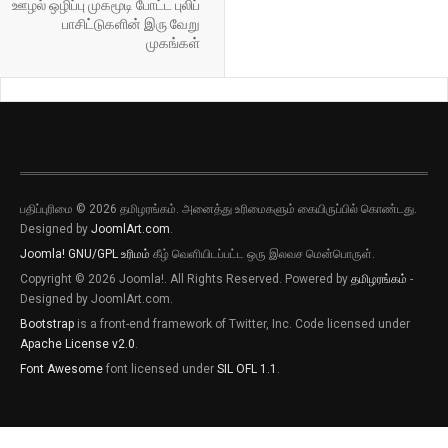
ஊழல் ஒழிப்பு முகமூடி போட்ட புலிப்
பாசிட்டுகளின் இரு வேறு
முகங்கள்
பதிப்புரிமை © 2026 தமிழரங்கம். அனைத்து உரிமைகளும் கையிருப்பில் கொண்டது.
Designed by
JoomlArt.com
.
Joomla!
GNU/GPL உரிமம்
கீழ் வெளியிடப்பட்ட ஒரு இலவச மென்பொருள்.
Copyright © 2026 Joomla!. All Rights Reserved. Powered by
தமிழரங்கம்
-
Designed by JoomlArt.com.
Bootstrap
is a front-end framework of Twitter, Inc. Code licensed under
Apache License v2.0
.
Font Awesome
font licensed under
SIL OFL 1.1
.