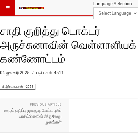
Language Selection
சாதி குறித்து டொக்டர்
அருச்சுனாவின் வெள்ளாளியக்
கண்ணோட்டம்
04 ஜனவரி 2025
படிப்புகள்: 4511
பி.இரயாகரன் -2025
PREVIOUS ARTICLE
ஊழல் ஒழிப்பு முகமூடி போட்ட புலிப்
பாசிட்டுகளின் இரு வேறு
முகங்கள்