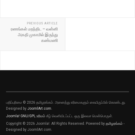
PREVIOUS ARTICLE
ரணங்கள் மறந்திட – வன்னி
அகதி முகாமில் இருந்து
கண்மணி
பதிப்புரிமை © 2026 தமிழரங்கம். அனைத்து உரிமைகளும் கையிருப்பில் கொண்டது.
Designed by
JoomlArt.com
.
Joomla!
GNU/GPL உரிமம்
கீழ் வெளியிடப்பட்ட ஒரு இலவச மென்பொருள்.
Copyright © 2026 Joomla!. All Rights Reserved. Powered by
தமிழரங்கம்
-
Designed by JoomlArt.com.