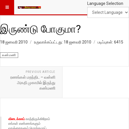
Language Selection
இருண்டு போகுமா?
18 ஜனவரி 2010
உருவாக்கப்பட்டது: 18 ஜனவரி 2010
படிப்புகள்: 6415
கண்மணி
PREVIOUS ARTICLE
ரணங்கள் மறந்திட – வன்னி
அகதி முகாமில் இருந்து
கண்மணி
விடைக்காய்
காத்திருக்கிறோம்
எங்கள் எண்ணங்களும்
வாஞ்சைகளும் மொத்தமாய்