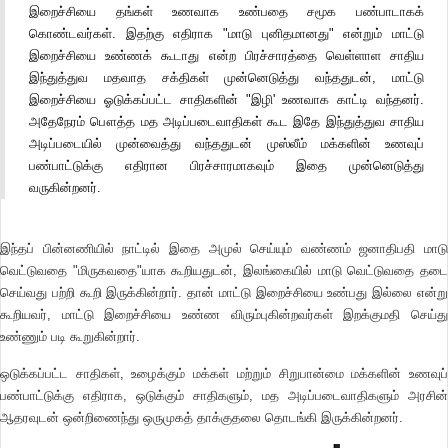
இறைச்சியை தங்கள் உணவாக உண்பதை சமூக பண்பாடாகக்
கொண்டவர்கள். இதற்கு எதிராக "மாடு புனிதமானது" என்றும் மாட்டு
இறைச்சியை உண்ணக் கூடாது என்ற பிரச்சாரத்தை வெள்ளாள சாதிய
இந்துத்துவ மதவாத சக்திகள் முன்னெடுத்து வந்ததுடன், மாட்டு
இறைச்சியை ஓடுக்கப்பட்ட சாதிகளின் "இழி' உணவாக காட்டி வந்தனர்.
அதேநேரம் பௌத்த மத அடிப்படைவாதிகள் கூட இதே இந்துத்துவ சாதிய
அடிப்படையில் முன்வைத்து வந்ததுடன் முஸ்லீம் மக்களின் உணவுப்
பண்பாட்டுக்கு எதிரான பிரச்சாரமாகவும் இதை முன்னெடுத்து
வருகின்றனர்.
இந்தப் பின்னணியில் நாட்டில் இதை அமுல் செய்யும் வண்ணம் ஜனாதிபதி மாடு
வெட்டுவதை "மிருகவதை"யாக கூறியதுடன், இலங்கையில் மாடு வெட்டுவதை தடை
செய்வது பற்றி கூறி இருக்கின்றார். தான் மாட்டு இறைச்சியை உண்பது இல்லை என்று
கூறியவர், மாட்டு இறைச்சியை உண்ண விரும்புகின்றவர்கள் இறக்குமதி செய்து
உண்ணும் படி கூறுகின்றார்.
ஒடுக்கப்பட்ட சாதிகள், உழைக்கும் மக்கள் மற்றும் சிறுபான்மை மக்களின் உணவுப்
பண்பாட்டுக்கு எதிராக, ஒடுக்கும் சாதிகளும், மத அடிப்படைவாதிகளும் அரசின்
ஆதரவுடன் ஒன்றிணைந்து ஒருமுகத் தாக்குதலை தொடங்கி இருக்கின்றனர்.