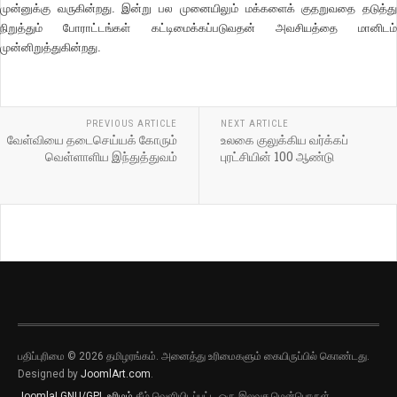
முன்னுக்கு வருகின்றது. இன்று பல முனையிலும் மக்களைக் குதறுவதை தடுத்து
நிறுத்தும் போராட்டங்கள் கட்டிமைக்கப்படுவதன் அவசியத்தை மானிடம்
முன்னிறுத்துகின்றது.
PREVIOUS ARTICLE
NEXT ARTICLE
வேள்வியை தடைசெய்யக் கோரும்
உலகை குலுக்கிய வர்க்கப்
வெள்ளாளிய இந்துத்துவம்
புரட்சியின் 100 ஆண்டு
பதிப்புரிமை © 2026 தமிழரங்கம். அனைத்து உரிமைகளும் கையிருப்பில் கொண்டது.
Designed by
JoomlArt.com
.
Joomla!
GNU/GPL உரிமம்
கீழ் வெளியிடப்பட்ட ஒரு இலவச மென்பொருள்.