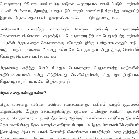
பொருளாதார ரீதியாக பயன்பாடற்ற மாடுகள் அநாதரவாக கைவிடப்படும். மாடுகள்
பட்டினி கிடக்கவும், நோயுற்று வதைபட்டும் சாகும். உணவின்றி நோயுற்று வதைபட்டு
இறக்கும் மிருகவதையை விட இறைச்சிக்காக வெட்டப்படுவது வதையல்ல.
மனிதனையே வதைத்து சாகடிக்கும் கொடிய தனியார் பொருளாதாரக்
கொள்கையைக் கொண்ட சமூகத்தில் - பொருளாதார ரீதியாக பெறுமதியற்ற மாடுகள்
- அரசின் மிருக வதைக் கொள்கைக்கு பலியாகும். இங்கு "புனிதமாக கருதும் மாடு -
சாதி - மதம் - கருணை.." என்று எல்லாமே, பொருளாதார பெறுமதிக்கு வெளியில்
இயங்குவதில்லை என்பதே உண்மை.
மிருகவதை குறித்து பேசும் போதும் பொருளாதார பெறுமானமற்ற மாடுகளின்
கதியென்னவாகும் என்று சிந்திக்காது பேசுகின்றவர்கள், அது ஜனாதிபதியாக
இருந்தாலும் முட்டாளாகவே இருக்க முடியும்.
மிருக வதை என்பது என்ன?
மிருக வதைக்கு எதிரான மனிதத் தன்மையானது, உயிர்கள் வாழும் சூழலைப்
பாதுகாப்பதில் இருந்து தொடங்குகின்றது. சூழலை அழிக்கும் தனியார் உற்பத்தி
முறை, பொருளாதார பெறுமதியற்றவற்றை அழிக்கும் கொள்கையை எதிர்த்து நிற்பதில்
தொடங்குகின்றது மிருக வதைக்கு எதிரான போராட்டம். இந்த பின்னணியில் தனியார்
இலாபத்தை அடிப்படையாகக் கொண்டு மிருகங்களை பராமரிக்கும் முறை குறித்தும்,
அதை உணவுக்காக இலாபகரமாக வதைத்துக் கொல்லுகின்ற முறை குறித்தும் பேச