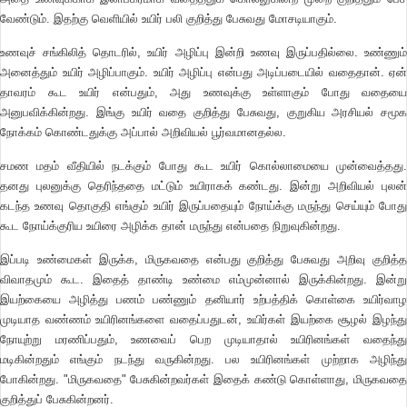
வேண்டும். இதற்கு வெளியில் உயிர் பலி குறித்து பேசுவது மோசடியாகும்.
உணவுச் சங்கிலித் தொடரில், உயிர் அழிப்பு இன்றி உணவு இருப்பதில்லை. உண்ணும்
அனைத்தும் உயிர் அழிப்பாகும். உயிர் அழிப்பு என்பது அடிப்படையில் வதைதான். ஏன்
தாவரம் கூட உயிர் என்பதும், அது உணவுக்கு உள்ளாகும் போது வதையை
அனுபவிக்கின்றது. இங்கு உயிர் வதை குறித்து பேசுவது, குறுகிய அரசியல் சமூக
நோக்கம் கொண்டதுக்கு அப்பால் அறிவியல் பூர்வமானதல்ல.
சமண மதம் வீதியில் நடக்கும் போது கூட உயிர் கொல்லாமையை முன்வைத்தது.
தனது புலனுக்கு தெரிந்ததை மட்டும் உயிராகக் கண்டது. இன்று அறிவியல் புலன்
கடந்த உணவு தொகுதி எங்கும் உயிர் இருப்பதையும் நோய்க்கு மருந்து செய்யும் போது
கூட நோய்க்குரிய உயிரை அழிக்க தான் மருந்து என்பதை நிறுவுகின்றது.
இப்படி உண்மைகள் இருக்க, மிருகவதை என்பது குறித்து பேசுவது அறிவு குறித்த
விவாதமும் கூட. இதைத் தாண்டி உண்மை எம்முன்னால் இருக்கின்றது. இன்று
இயற்கையை அழித்து பணம் பண்ணும் தனியார் உற்பத்திக் கொள்கை உயிர்வாழ
முடியாத வண்ணம் உயிரினங்களை வதைப்பதுடன், உயிர்கள் இயற்கை சூழல் இழந்து
நோயுற்று மரணிப்பதும், உணவைப் பெற முடியாதால் உயிரினங்கள் வதைந்து
மடிகின்றதும் எங்கும் நடந்து வருகின்றது. பல உயிரினங்கள் முற்றாக அழிந்து
போகின்றது. "மிருகவதை" பேசுகின்றவர்கள் இதைக் கண்டு கொள்ளாது, மிருகவதை
குறித்துப் பேசுகின்றனர்.