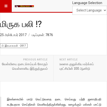
Language Selection
மிருக பலி !?
25 அக்டோபர் 2017
படிப்புகள்: 7876
பி.இரயாகரன் -2017
PREVIOUS ARTICLE
NEXT ARTICLE
வேள்வியை தடைசெய்யக் கோரும்
உலகை குலுக்கிய வர்க்கப்
வெள்ளாளிய இந்துத்துவம்
புரட்சியின் 100 ஆண்டு
இலங்கையில் மாடு வெட்டுவதை தடை செய்வது பற்றி ஜனாதிபதி
கூறியதாக செய்திகள் வெளிவந்திருக்கின்றது. உழைக்கும் மக்கள் மாட்டு