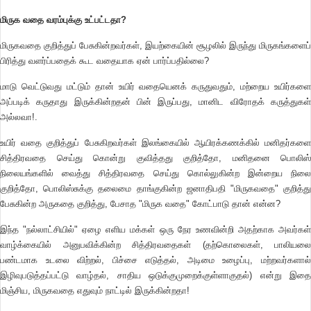
மிருக வதை வரம்புக்கு உட்பட்டதா?
மிருகவதை குறித்துப் பேசுகின்றவர்கள், இயற்கையின் சூழலில் இருந்து மிருகங்களைப்
பிரித்து வளர்ப்பதைக் கூட வதையாக ஏன் பார்ப்பதில்லை?
மாடு வெட்டுவது மட்டும் தான் உயிர் வதையெனக் கருதுவதும், மற்றைய உயிர்களை
அப்படிக் கருதாது இருக்கின்றதன் பின் இருப்பது, மானிட விரோதக் கருத்துகள்
அல்லவா!.
உயிர் வதை குறித்துப் பேசுகிறவர்கள் இலங்கையில் ஆயிரக்கணக்கில் மனிதர்களை
சித்திரவதை செய்து கொன்று குவித்தது குறித்தோ, மனிதனை பொலிஸ்
நிலையங்களில் வைத்து சித்திரவதை செய்து கொல்லுகின்ற இன்றைய நிலை
குறித்தோ, பொலிஸ்சுக்கு தலைமை தாங்குகின்ற ஜனாதிபதி "மிருகவதை" குறித்து
பேசுகின்ற அருகதை குறித்து, பேசாத "மிருக வதை" கோட்பாடு தான் என்ன?
இந்த "நல்லாட்சியில்" ஏழை எளிய மக்கள் ஒரு நேர உணவின்றி அதற்காக அவர்கள்
வாழ்க்கையில் அனுபவிக்கின்ற சித்திரவதைகள் (தற்கொலைகள், பாலியலை
பண்டமாக உடலை விற்றல், பிச்சை எடுத்தல், அடிமை உழைப்பு, மற்றவர்களால்
இழிவுபடுத்தப்பட்டு வாழ்தல், சாதிய ஒடுக்குமுறைக்குள்ளாகுதல்) என்று இதை
மிஞ்சிய, மிருகவதை எதுவும் நாட்டில் இருக்கின்றதா!