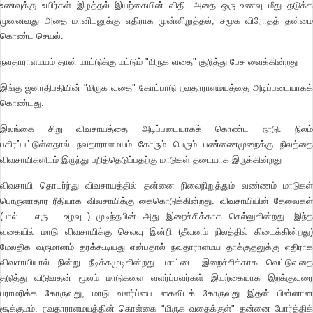
உணவுக்கு உயிர்கள் இழத்தல் இயற்கையின் விதி. அதை ஒரு உணவு மீது தடுக்க
முனைவது அதை மானிடனுக்கு எதிராக முன்னிறுத்தல், சமூக விரோதத் தன்மை
கொண்ட செயல்.
நவதாராளமயம் தான் மாட்டுக்கு மட்டும் "மிருக வதை" குறித்து பேச வைக்கின்றது
இங்கு ஜனாதிபதியின் "மிருக வதை" கோட்பாடு நவதாராளமயத்தை அடிப்படையாகக்
கொண்டது.
இலங்கை சிறு விவசாயத்தை அடிப்படையாகக் கொண்ட நாடு. நிலம்
பகிரப்பட்டுள்ளதால் நவதாராளமயம் கோரும் பெரும் பண்ணைமுறைக்கு நிலத்தை
விவசாயிகளிடம் இருந்து பறித்தெடுப்பதற்கு மாடுகள் தடையாக இருக்கின்றது
விவசாயி தொடர்ந்து விவசாயத்தில் தன்னை நிலைநிறுத்தும் வண்ணம் மாடுகள்
பொருளாதார ரீதியாக விவசாயிக்கு கைகொடுக்கின்றது. விவசாயியின் தேவைகள்
(பால் - எரு - உழவு..) முடிந்தபின் அது இறைச்சிக்காக செல்லுகின்றது. இந்த
வகையில் மாடு விவசாயிக்கு செலவு இன்றி (தீவனம் நிலத்தில் கிடைக்கின்றது)
மேலதிக வருமானம் தரக்கூடியது என்பதால் நவதாராளமய தாக்குதலுக்கு எதிராக
விவசாயியால் நின்று நீடிக்கமுடிகின்றது. மாட்டை இறைச்சிக்காக வெட்டுவதை
தடுத்து விடுவதன் மூலம் மாடுகளை வளர்ப்பவர்கள் இயற்கையாக இறக்குவரை
பராமரிக்க கோருவது, மாடு வளர்ப்பை கைவிடக் கோருவது இதன் பின்னான
சூக்குமம். நவதாராளமயத்தின் கொள்கை "மிருக வதைக்குள்" தன்னை போர்த்திக்