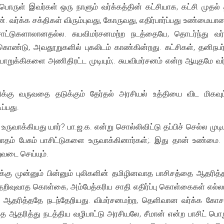
ொருள் இவர்கள் ஒரு நாளும் வர்க்கத்தின் கட்சியாக, கட்சி முதல
 வர்க்க சக்திகள் விரும்புவது, கோருவது, எதிர்பார்ப்பது உண்மையா
்சாட்டுகளாலானதல்ல. சுயவிமர்சனமற்ற நடத்தையே, தொடர்ந்து வர்
 கொண்டு, அவதூறுகளில் புகலிடம் காண்கின்றது. கட்சிகள், தனிநபர்
பொறுக்கிகளை அணிதிரட்ட முடியும்;. சுயவிமர்சனம் என்ற ஆயுதமே வ
சிக்கு வருவதை தடுக்கும் தேர்தல் அரசியல் உத்தியை விட மிகவ
ப்பது.
ுவாக்கியது யார்? பா.ஜ.க. என்று சொல்லிவிட்டு தப்பிச் செல்ல மு
் பேசும் பாசிட்டுகளை உருவாக்கினார்கள்;. இது தான் உண்மை. புல
வடை செய்யும்.
்கு முன்னும் பின்னும் புலிகளின் தமிழினவாத பாசிசத்தை ஆதரித்தத
தறிவுவாத கொள்கை, அம்பேத்கரிய சாதி எதிர்ப்பு கொள்கைகள் எல்ல
ை ஆதரித்ததே நடந்தேறியது. விமர்சனமற்ற, தெளிவான வர்க்க கோ
தை ஆதரித்து நடத்திய வழிபாட்டு அரசியலே, சீமான் என்ற பாசிட் 