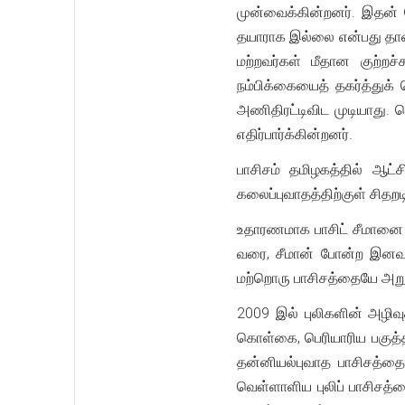
முன்வைக்கின்றனர். இதன் ப
தயாராக இல்லை என்பது தான்.
மற்றவர்கள் மீதான குற்றச
நம்பிக்கையைத் தகர்த்துக்
அணிதிரட்டிவிட முடியாது. 
எதிர்பார்க்கின்றனர்.
பாசிசம் தமிழகத்தில் ஆட்
கலைப்புவாதத்திற்குள் சிதறடி
உதாரணமாக பாசிட் சீமானை உர
வரை, சீமான் போன்ற இனவாதம
மற்றொரு பாசிசத்தையே அறு
2009 இல் புலிகளின் அழிவுக
கொள்கை, பெரியாரிய பகுத்
தன்னியல்புவாத பாசிசத்த
வெள்ளாளிய புலிப் பாசிசத்