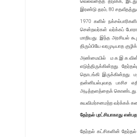
வெல்வதைத் தடுக்க, இடதுச
இரண்டு தரம், 80 சதவீதத்த
1970 களில் நக்சல்பாரிகளி
சென்றவர்கள் வர்க்கப் போர
மாறியது. இந்த அரசியல் கூ
திரும்பியே வரமுடியாத குழிக்
அண்மையில் ம.க.இ.க.வின
எடுத்திருக்கின்றது. தேர்
தொடங்கி இருக்கின்றது. ம
தன்னியல்புவாத பாசிச எதி
அடித்தளத்தைக் கொண்டது
சுயவிமர்சனமற்ற வர்க்கக் கண
தேர்தல் புரட்சியாகாது என்பத
தேர்தல் கட்சிகளின் தேர்த