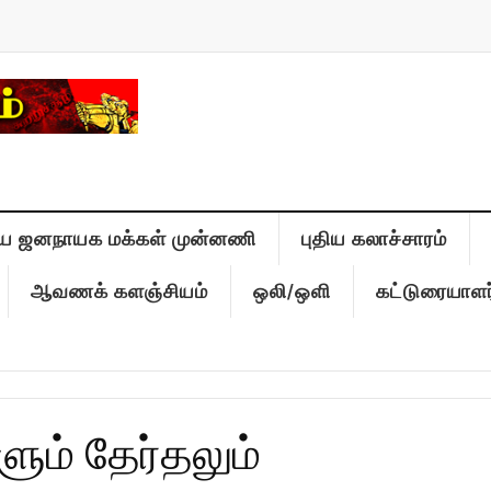
ிய ஜனநாயக மக்கள் முன்னணி
புதிய கலாச்சாரம்
ஆவணக் களஞ்சியம்
ஒலி/ஒளி
கட்டுரையாளர
ளும் தேர்தலும்