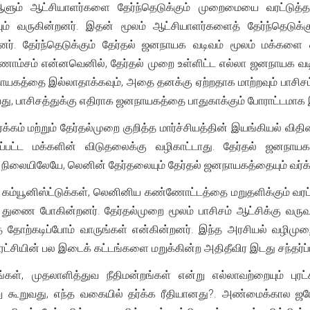
ளும் ஆட்சியாளர்களை தேர்ந்தெடுக்கும் முறைமையை வரட்டுத்தனம
ும் வருகின்றனர். இதன் மூலம் ஆட்சியாளர்களைத் தேர்ந்தெடுக
். தேர்ந்தெடுக்கும் தேர்தல் ஜனநாயக வடிவம் மூலம் மக்களை ஒ
குணாம்சம் என்னவெனில், தேர்தல் முறை உள்ளிட்ட எல்லா ஜனநாயக வ
நாயகத்தை இல்லாதாக்கவும், அதை தனக்கு ஏற்றதாக மாற்றவும் பாசி
்பது, பாசிசத்துக்கு எதிராக ஜனநாயகத்தை பாதுகாக்கும் போராட்டமாக இ
வர்க்கம் மற்றும் தேர்தல்முறை குறித்த மார்ச்சியத்தின் இயங்கியல் 
்கப்பட்ட மக்களின் விடுதலைக்கு வழிகாட்டாது. தேர்தல் ஜன
ிலையிலேயே, லெனின் தேர்தலையும் தேர்தல் ஜனநாயகத்தையும் வர்க்கப
ம்யூனிஸ்ட்டுக்கள், லெனினிய கண்ணோட்டத்தை மறுதளிக்கும் வரட்டு
துணை போகின்றனர். தேர்தல்முறை மூலம் பாசிசம் ஆட்சிக்கு வருவதை
தை தோற்கடிப்போம் வாருங்கள் என்கின்றனர். இந்த அரசியல் வழிமு
. புரட்சியின் பல இடைக் கட்டங்களை மறுக்கின்ற அதிதீவிர இடது சந்தர்ப
்கள், முதலாளித்துவ நீதிமன்றங்கள் என்று எல்லாவற்றையும் புரட
ு கூறுவது, எந்த வகையில் தர்க்க ரீதியானது?. அண்மைக்கால ஜரோப்