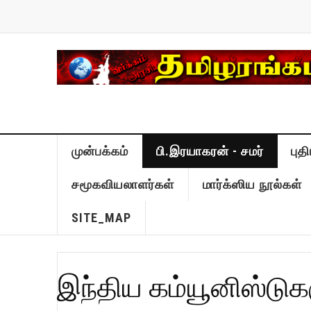
முன்பக்கம்
பி.இரயாகரன் - சமர்
புத
சமூகவியலாளர்கள்
மார்க்ஸிய நூல்கள்
SITE_MAP
இந்திய கம்யூனிஸ்டுக