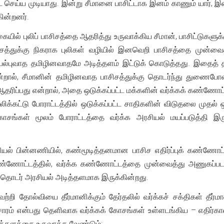
 செய்ய முடியாது. இன்று சீமானை பாசிட்டாக இனம் காணும் யார், 
கின்றனர்.
ில் புலிப் பாசிசத்தை ஆதரித்து உருவாக்கிய சீமான், பாசிட்டுகளு
சத்துக்கு நிகராக புலிகள் வழியில் இனவெறி பாசிசத்தை முன்வ
ியல்புவாத தமிழினவாதமே அடித்தளம் இட்டுக் கொடுத்தது. இதைத்
்றால், சீமானின் தமிழினவாத பாசிசத்துக்கு தொடர்ந்து துணைபோவத
ஆதரிப்பது என்றால், அதை ஒடுக்கப்பட்ட மக்களின் வர்க்கக் கண்ணோட்
கட்டு போராட்டத்தில் ஒடுக்கப்பட்ட சாதிகளின் விடுதலை முதல் ஒட
ங்கள் மூலம் போராட்டத்தை வர்க்க அரசியல் மயப்படுத்தி இரு
ியல் பின்னணியில், கண்மூடித்தனமான பாசிச எதிர்ப்புக் கண்ணோட்
ு கண்ணோட்டத்தில், வர்க்க கண்ணோட்டத்தை முன்வைத்து அணுகப்
 தொடர் அரசியல் அடித்தளமாக இருக்கின்றது.
ெற்றி தோல்வியை தீர்மானிக்கும் தேர்தலில் வர்க்கச் சக்திகள் தீர
ச்சாரம் என்பது தெளிவாக வர்க்கக் கோசங்கள் உள்ளடங்கிய – எதிர்க
ித்தளத்தை உருவாக்க வேண்டும்;.