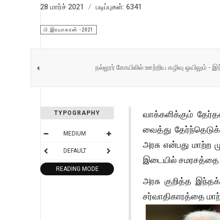
28 மார்ச் 2021
படிப்புகள்: 6341
பி.இரயாகரன் -2021
நல்லூர் கோயிலில் ஊற்றிய கழிவு ஒயிலும் - 
வாக்களிக்கும் தேர
TYPOGRAPHY
வைத்து தேர்ந்தெடுக
MEDIUM
அரசு என்பது மாற்ற ம
DEFAULT
இடையில் சமரசத்தை (ச
READING MODE
அரசு குறித்த இந்தக
சர்வாதிகாரத்தை மாற்ற