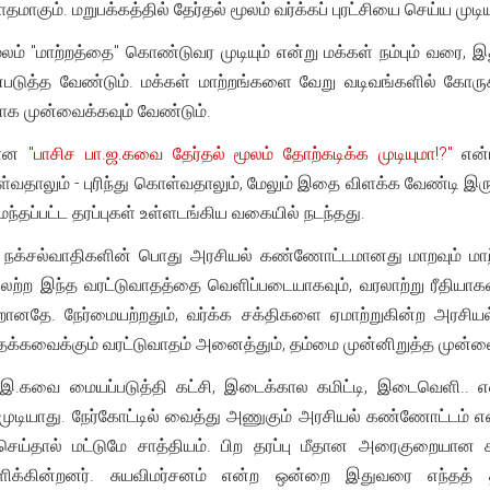
தமாகும். மறுபக்கத்தில் தேர்தல் மூலம் வர்க்கப் புரட்சியை செய்ய முடிய
ூலம் "மாற்றத்தை" கொண்டுவர முடியும் என்று மக்கள் நம்பும் வரை, இ
யன்படுத்த வேண்டும். மக்கள் மாற்றங்களை வேறு வடிவங்களில் கோருக
க முன்வைக்கவும் வேண்டும்.
யான
"பாசிச பா.ஜ.கவை தேர்தல் மூலம் தோற்கடிக்க முடியுமா!?"
என்ப
ள்வதாலும் - புரிந்து கொள்வதாலும், மேலும் இதை விளக்க வேண்டி இருக
்தப்பட்ட தரப்புகள் உள்ளடங்கிய வகையில் நடந்தது.
ன்ற நக்சல்வாதிகளின் பொது அரசியல் கண்ணோட்டமானது மாறவும் மாற்
ற்ற இந்த வரட்டுவாதத்தை வெளிப்படையாகவும், வரலாற்று ரீதியாகவ
வறானதே. நேர்மையற்றதும், வர்க்க சக்திகளை ஏமாற்றுகின்ற அரசியல் 
 தக்கவைக்கும் வரட்டுவாதம் அனைத்தும், தம்மை முன்னிறுத்த முன்வ
.க.இ.கவை மையப்படுத்தி கட்சி, இடைக்கால கமிட்டி, இடைவெளி..
ுடியாது. நேர்கோட்டில் வைத்து அணுகும் அரசியல் கண்ணோட்டம் என
செய்தால் மட்டுமே சாத்தியம். பிற தரப்பு மீதான அரைகுறையான ச
ிக்கின்றனர். சுயவிமர்சனம் என்ற ஒன்றை இதுவரை எந்தத் தர