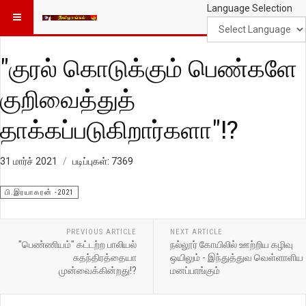
Language Selection
"குரல் கொடுக்கும் பெண்களே
குறிவைத்துத்
தாக்கப்படுகிறார்களா"!?
31 மார்ச் 2021
படிப்புகள்: 7369
பி.இரயாகரன் -2021
PREVIOUS ARTICLE
NEXT ARTICLE
"பெண்ணியம்" கட்டற்ற பாலியல்
நல்லூர் கோயிலில் ஊற்றிய கழிவு
சுதந்திரத்தையா
ஒயிலும் - இந்துத்துவ வெள்ளாளிய
முன்வைக்கின்றது!?
மனப்பாங்கும்