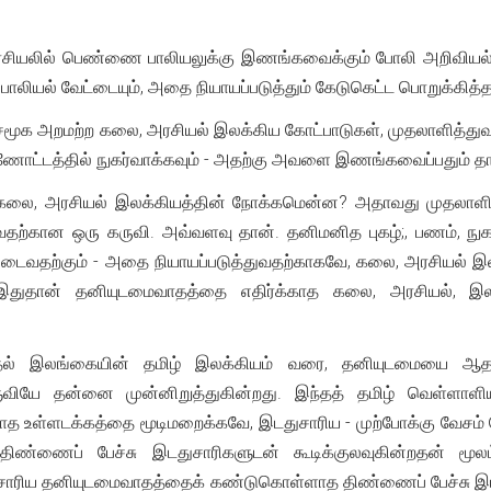
ரசியலில் பெண்ணை பாலியலுக்கு இணங்கவைக்கும் போலி அறிவியல்
ாலியல் வேட்டையும், அதை நியாயப்படுத்தும் கேடுகெட்ட பொறுக்கித்த
, சமூக அறமற்ற கலை, அரசியல் இலக்கிய கோட்பாடுகள், முதலாளித்த
்ணோட்டத்தில் நுகர்வாக்கவும் - அதற்கு அவளை இணங்கவைப்பதும்
 கலை, அரசியல் இலக்கியத்தின் நோக்கமென்ன? அதாவது முதலாள
கான ஒரு கருவி. அவ்வளவு தான். தனிமனித புகழ்;, பணம், நுக
டைவதற்கும் - அதை நியாயப்படுத்துவதற்காகவே, கலை, அரசியல் இ
து. இதுதான் தனியுடமைவாதத்தை எதிர்க்காத கலை, அரசியல், 
ுதல் இலங்கையின் தமிழ் இலக்கியம் வரை, தனியுடமையை ஆதரிக்
வியே தன்னை முன்னிறுத்துகின்றது. இந்தத் தமிழ் வெள்ளாள
 உள்ளடக்கத்தை மூடிமறைக்கவே, இடதுசாரிய - முற்போக்கு வேசம் போ
திண்ணைப் பேச்சு இடதுசாரிகளுடன் கூடிக்குலவுகின்றதன் மூ
துசாரிய தனியுடமைவாதத்தைக் கண்டுகொள்ளாத திண்ணைப் பேச்சு இ