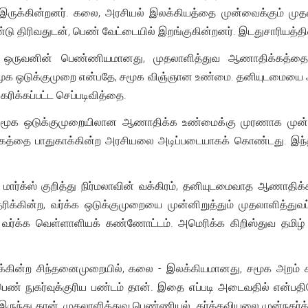
இருக்கின்றனர். கலை, அரசியல் இலக்கியத்தை முன்வைக்கும் மு
ு திரிவதுடன், பெண் வேட்டையில் இறங்குகின்றனர். இடதுசாரியத்தின
த ஒருவனின் பெண்ணியமானது, முதலாளித்துவ ஆணாதிக்கத்தை
ூக ஒடுக்குமுறை என்பதே, சமூக விஞ்ஞான உண்மை. தனியுடமையை ஆத
ிக்கப்பட்ட செப்ப
டி
வித்தை.
சமூக ஒடுக்குமுறையிலான ஆணாதிக்க உண்மைக்கு முரணாக முன்வ
க்கத்தை பாதுகாக்கின்ற அரசியலை அடிப்படையாகக் கொண்டது. இந
ர்ல் மார்க்ஸ் குறித்து நிர்மலாவின் வக்கிரம், தனியுடமைவாத ஆண
ிக்கின்ற, வர்க்க ஒடுக்குமுறையை முன்னிறுத்தும் முதலாளித்
ம் வர்க்க வெள்ளாளியக் கண்ணோட்டம். அமெரிக்க கிறிஸ்துவ தமிழ்
கின்ற சிந்தனைமுறையில், கலை - இலக்கியமானது, சமூக அறம் ச
ண் நுகர்வுக்குரிய பண்டம் தான். இதை எப்படி அடைவதில் என்ப
ருந்து தான், முதலாளித்துவ பெண்ணியல் தர்க்கவியலை முன்நகர்த