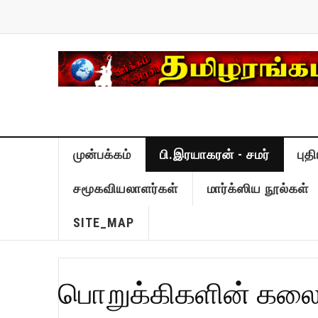
முன்பக்கம்
பி.இரயாகரன் - சமர்
புத
சமூகவியலாளர்கள்
மார்க்ஸிய நூல்கள்
SITE_MAP
பொறுக்கிகளின் கலை -