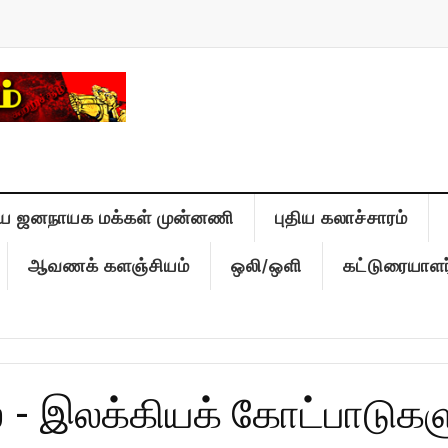
ிய ஜனநாயக மக்கள் முன்னணி
புதிய கலாச்சாரம்
ஆவணக் களஞ்சியம்
ஒலி/ஒளி
கட்டுரையாளர
 இலக்கியக் கோட்பாடுகளும