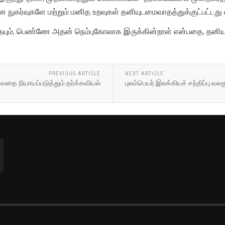
 நுகர்வுகளே மற்றும் மனித உறவுகள் தனியுடமைவாதத்துக்குட்பட்டத
ையும், பெண்ணே அதன் நெம்புகோலாக இருக்கின்றாள் என்பதை, தனியு
PREVIOUS ARTICLE
NEXT ARTICLE
்வதை நியாயப்படுத்தும் தர்க்கவியல்
புலம்பெயர் இலக்கியச் சந்திப்பு வல