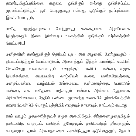
தாண்டியிருப்பதில்லை. கருவை ஒடுக்கும் அல்லது ஒடுக்கப்பட்ட
முரண்பாட்டுக்குள் பூசி மெழுகுவது என்பது, ஒடுக்கும் தரப்புக்கான
இலக்கியமாகும்;.
மனித ஏற்றத்தாழ்வைப் போற்றுவது உன்னதமான அழகியலாக
இருந்தாலும் இவை இன்றைய உலகத்தின் ஒடுக்கும் வர்க்கத்தின்
கோட்பாடே!
மனிதனின் கண்ணுக்குத் தெரியும் புற - அக அழகைப் போற்றுவதும் -
நியாயப்படுத்தும் கோட்பாடுகள், அனைத்தும் இந்தச் சுரண்டும் உலகின்
வெவ்வேறு வடிவங்களாகும். உழைக்கும் மானிடப் பண்பை, சமூக
இயக்கத்தை, சுயநலமற்ற வாழ்வியல் கூறை, மனிதநேயத்தை,
மனிதப்பண்பை, வாழ்வியல் நேர்மையை, தன்மானத்தை, போராடும்
பண்பை, சக மனிதனை மதிக்கும் பண்பை, அன்பை, ஆதரவை,
அச்சமின்மையை, தேடும் பண்பை. முரணற்ற வகையில் இலக்கியத்தில்
காண வேண்டும். பொதுப் புத்தியில் எதையும் காணவும், காட்டவும் கூடாது.
நாம் வாழும் முதலாளித்துவச் சமூக அமைப்பிலும், சிந்தனைமுறையிலும்
தனிமனித வாதமும், மனிதக் குரோதமும், தனிமனிதத் தீர்வுகளும்,
சுயநலமும், தான் அல்லாதவரைச் சுரண்டுதலும் ஒடுக்குதலும், தேசங்