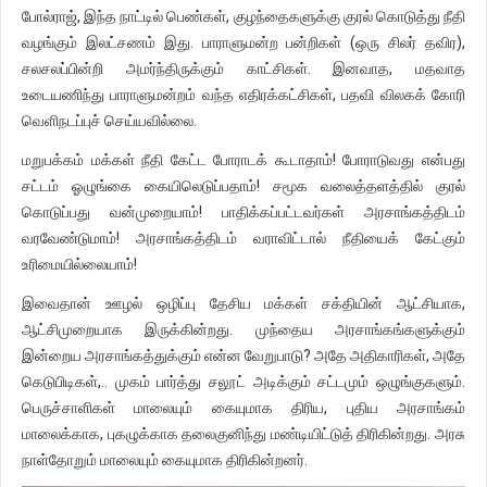
போல்ராஜ், இந்த நாட்டில் பெண்கள், குழந்தைகளுக்கு குரல் கொடுத்து நீதி
வழங்கும் இலட்சணம் இது. பாராளுமன்ற பன்றிகள் (ஒரு சிலர் தவிர),
சலசலப்பின்றி அமர்ந்திருக்கும் காட்சிகள். இனவாத, மதவாத
உடையணிந்து பாராளுமன்றம் வந்த எதிரக்கட்சிகள், பதவி விலகக் கோரி
வெளிநடப்புச் செய்யவில்லை.
மறுபக்கம் மக்கள் நீதி கேட்ட போராடக் கூடாதாம்! போராடுவது என்பது
சட்டம் ஓழுங்கை கையிலெடுப்பதாம்! சமூக வலைத்தளத்தில் குரல்
கொடுப்பது வன்முறையாம்! பாதிக்கப்பட்டவர்கள் அரசாங்கத்திடம்
வரவேண்டுமாம்! அரசாங்கத்திடம் வராவிட்டால் நீதியைக் கேட்கும்
உரிமையில்லையாம்!
இவைதான் ஊழல் ஒழிப்பு தேசிய மக்கள் சக்தியின் ஆட்சியாக,
ஆட்சிமுறையாக இருக்கின்றது. முந்தைய அரசாங்கங்களுக்கும்
இன்றைய அரசாங்கத்துக்கும் என்ன வேறுபாடு? அதே அதிகாரிகள், அதே
கெடுபிடிகள்,.. முகம் பார்த்து சலூட் அடிக்கும் சட்டமும் ஒழுங்குகளும்.
பெருச்சாளிகள் மாலையும் கையுமாக திரிய, புதிய அரசாங்கம்
மாலைக்காக, புகழுக்காக தலைகுனிந்து மண்டியிட்டுத் திரிகின்றது. அரசு
நாள்தோறும் மாலையும் கையுமாக திரிகின்றனர்.