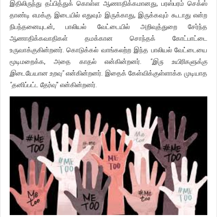
இதிலிருந்து தப்பித்துக் கொள்ள ஆணாதிக்கமானது, பரஸ்பரம் செக்ஸ்
தாண்டி எமக்கு இடையில் எதுவும் இருக்காது, இருக்கவும் கூடாது என்ற
நிபந்தனையுடன், பாலியல் வேட்டையில் அறிவுத்துறை சேர்ந்த
ஆணாதிக்கவாதிகள் தமக்கான சொந்தக் கோட்பாட்டை
உருவாக்குகின்றனர். கொடுக்கல் வாங்கலற்ற இந்த பாலியல் வேட்டையை
மூடிமறைக்க, அதை காதல் என்கின்றனர்.
"இரு உயிரிகளுக்கு
இடையேயான உறவு"
என்கின்றனர். இதைக் கேள்விக்குள்ளாக்க முடியாத
"தனிப்பட்ட தேர்வு
" என்கின்றனர்.