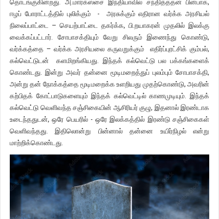
தொடங்குகின்றது. அ.மார்க்ஸ்சை இந்தியாவில் சந்தித்ததன் பின்பாக,
ஈழப் போராட்டத்தில் புலிக்கும் - அரசுக்கும் எதிரான வர்க்க அரசியல்
நிலைப்பாட்டை – செயற்பாட்டை தகர்க்க, பி.றயாகரன் முதலில் இலக்கு
வைக்கப்பட்டார். சோபாசக்தியும் வேறு சிலரும் இணைந்து கொண்டு,
வர்க்கத்தை – வர்க்க அரசியலை கருவறுக்கும் எதிர்ப்புரட்சிக் கும்பல்,
கல்வெட்டுடன் களமிறங்கியது. இந்தக் கல்வெட்டு பல பக்கங்களைக்
கொண்டது. இன்று அவர் தன்னை மூடிமறைத்துப் புலம்பும் சோபாசக்தி,
அன்று தன் நோக்கத்தை மூடிமறைக்க உளறியது முதற்கொண்டு, அவரின்
கற்பிதக் கோட்பாடுகளையும் இந்தக் கல்வெட்டில் காணமுடியும். இந்தக்
கல்வெட்டு வெளிவந்த சஞ்சிகையின் ஆசிரியர் குழு, இதனால் இரண்டாக
உடைந்ததுடன், ஒரே பெயரில் - ஒரே இலக்கத்தில் இரண்டு சஞ்சிகைகள்
வெளிவந்தது. இதிலொன்று பின்னால் தன்னை உயிர்நிழல் என்று
மாற்றிக்கொண்டது.