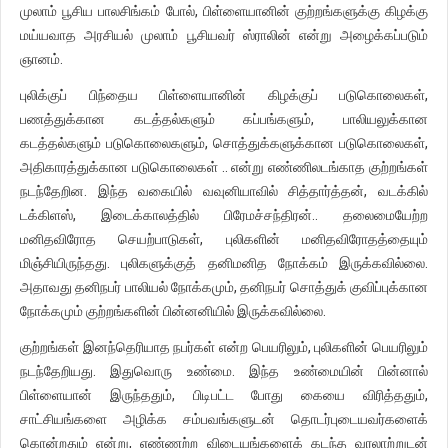
முலாம் பூசிய பாலசிங்கம் போல், பிள்ளையானின் குற்றங்களுக்கு கிழக்கு
மய்யவாத அரசியல் முலாம் பூசியவர் ஸ்ராலின் என்று அழைக்கப்படும்
ஞானம்.
புலிக்குப் பிந்தைய பிள்ளையானின் கிழக்குப் படுகொலைகள்,
பணத்துக்கான கடத்தல்களும் கப்பங்களும், பாலியலுக்கான
கடத்தல்களும் படுகொலைகளும், சொத்துக்களுக்கான படுகொலைகள்,
அதிகாரத்துக்கான படுகொலைகள் .. என்று எண்ணிலடங்காத குற்றங்கள்
நடந்தேறின. இந்த வகையில் வவுனியாவில் சித்தார்த்தன், வடக்கில்
டக்கிளஸ், இடைக்காலத்தில் பிரேமச்சந்திரன்.. தலைமையேற்ற
மனிதவிரோத செயற்பாடுகள், புலிகளின் மனிதவிரோதத்தையும்
மிஞ்சியிருந்தது. புலிகளுக்குத் தனிமனித நோக்கம் இருக்கவில்லை.
அதாவது தனிநபர் பாலியல் நோக்கமும், தனிநபர் சொத்துக் குவிப்புக்கான
நோக்கமும் குற்றங்களின் பின்னனியில் இருக்கவில்லை.
குற்றங்கள் இனந்தெரியாத நபர்கள் என்ற பெயரிலும், புலிகளின் பெயரிலும்
நடந்தேறியது. இதுவொரு உண்மை. இந்த உண்மையின் பின்னால்
பிள்ளையான் இருந்ததும், பிடிபட்ட போது கையை விரித்ததும்,
சாட்சியங்களை அழிக்க சம்பவங்களுடன் தொடர்புடையவர்களைக்
கொன்றதும் என்று, எண்ணற்ற விடையங்களைக் கடந்த வரலாற்றுடன்