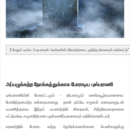
மேலும் படிக்க: பி.றயாகரன் அவர்களின் பிரிவாற்றாமை, குறித்த நினைவுக் கல்வெட்டு"
அப்பழுக்கற்ற நோக்கத்துக்காக போராடிய புஸ்பராணி
புஸ்பராணியின் போராட்டமும் - தியாகமும் உணர்வுபூர்வமானவை.
போலித்தனமற்ற உன்னதமானது. தான் நம்பிய சமூகக் கனவுகளுடன்
பயணித்தவை. இந்தப் பயணத்தில் சிறைகள், சித்திரவதைகளை
மட்டுமல்ல, சமூகரீதியான புறக்கணிப்புகளையும் எதிர்கொண்டவர்.
வரலாற்றில் போராட வந்த ஆயிரக்கணக்கான பெண்களுக்கு