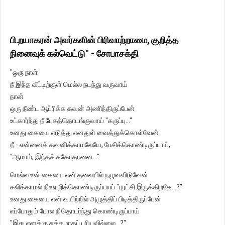
பி.றயாகரன் அவர்களின் பிரிவாற்றாமை, குறித்த
நினைவுக் கல்வெட்டு" - சோபாசக்தி
"ஒரு நாள்
நீ இந்த வீட்டிற்குள் மெல்ல நடந்து வருவாய்
நான்
ஒரு நீண்ட ஆப்ரிக்க கவுன் அணிந்திருப்பேன்
உட்கார்ந்து நீ பேசத்தொடங்குவாய் "கருப்பு..."
உனது கையை எடுத்து எனதுள் வைத்துக்கொள்வேன்
நீ - என்னைக் கவனிக்காமலேயே, பேசிக்கொண்டிருப்பாய்,
"ஆமாம், இந்தச் சகோதரனை..."
மெல்ல உன் கையை என் தலையில் நழுவவிடுவேன்
சலிக்காமல் நீ உளறிக்கொண்டிருப்பாய் "புரட்சி இருக்கிறதே...?"
உனது கையை என் வயிற்றில் அழுத்திப் பிடித்திருப்பேன்
எப்போதும் போல நீ தொடர்ந்து கொண்டிருப்பாய்
"இது எனக்கு சுத்தமாகப் புரியவில்லை...?"