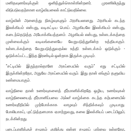
மனிதவுணர்வுக்குள் ஒளித்துக்கொள்கின்றனர். முரணிலிருந்து
விடுபடுவதற்கான வாழ்வியலைக் காட்டுவதில்லை.
வாழ்வின் அனைத்து நிகழ்வுகளும் அரசியலானது. அரசியல் கடந்த
இலக்கியம் என்பது, வடிகட்டிய பொய். அழகியலே இலக்கியம் என்பது,
கடைந்தெடுத்த அயோக்கியத்தனம். அழகியல் என்பது, உள்ளடக்கத்தை
முன்வைக்கும் வடிவங்களையே வேறுபடுத்துகின்ற உத்தியாகும்.
உள்ளடக்கத்தை வேறுபடுத்துவதல்ல உத்தி. உள்ளடக்கம் ஒடுக்கும் -
ஒடுக்கப்பட்ட, இந்த இரண்டில் ஒன்றாக இருக்க முடியும்.
"சட்டியில் இருந்தால்தானே அகப்பையில் வரும்" எது சட்டியில்
இருக்கின்றதோ, அதுவே அகப்பையில் வரும். இது தான் எங்கும் தளுவிய
உண்மையாகும்.
வாழ்நிலை தான் உணர்வுகளைத் தீர்மானிக்கிறதே ஒழிய, உணர்வுகள்
வாழ்நிலையைத் தீர்மானிப்பவை அல்ல! வாழ்க்கை கடந்த கற்பனையில்
உணர்வுரீதியில் முற்போக்காக வாழவும் சிந்திக்கவும் முடியாது.
போலியாகப், புரட்டுத்தனமாக ஏமாற்றுவது, கலை இலக்கியப் படைப்பிலும்;
நடக்கின்றது.
படைப்பாளிக்குச் சமூகம் குறித்து என்ன சமூகப் பார்வை உள்ளதோ,