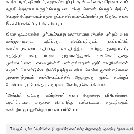
கடந்த நுகர்வுவெறியும், சமூக வெறுப்பும், தான் அல்லாத உயிர்களை வாழ்
தகுதியற்றதாகக் கருதும் பொது மனப்பாங்கு.. கொண்ட பொதுப் புத்தியும்,
பொதுச் சிந்தனையும் சமூக ஓட்டத்தில் காணப்படுகின்றது. இதுவே கலை
இலக்கியத்தில் பிரதிபலிக்கின்றது.
இதை மூடிமறைக்க முற்படும்போது உதாரணமாக இயக்க மற்றும் அரசு
வன்முறைகளை எதிர்ப்பது, நிலப்பிரபுத்துவப் பண்பாட்டுக்
கலாச்சாரங்களை எதிர்ப்பது, ஏகாதிபத்தியம் சார்ந்த ஜனநாயகம்,
சுதந்திரம் என்ற மாமூல் முதலாளித்துவக் கண்ணோட்டத்தை
முன்வைப்பதை.. கலை இலக்கியமாக்குகின்றனர். குறிப்பாக இலங்கைச்
சமூகம் கொண்டுள்ள நிலப்பிரபுரத்துவ எச்ச சொச்ச முரண்பாடுகளை
முதலாளித்துவக் கண்ணோட்டத்தில் அணுகுவது மூலம், தமக்குப்
போலியான முற்போக்கு முகமூடியை அணிந்து கொள்கின்றனர்.
"அன்பின் வழியது உயிர்நிலை" என்ற சிறுகதை பிற்போக்கான
யதார்த்தமான மாமூலை நிராகரித்து உண்மையான சமூகத்தைக்
கண்டறிய முயலுகின்றனரா எனப் பார்ப்போம்.
மேலும் படிக்க: "அன்பின் வழியது உயிர்நிலை" என்ற சிறுகதைத் தொகுப்பு மீதான அரசி