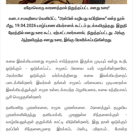
ஏதோவொரு காரணத்தால் நிறுத்தப்பட்ட எனது உரை!
கனடா சமவுரிமை வெளியிட்ட "அன்பின் வழியது உயிர்நிலை" என்ற நூல்
மீது, 19.04.2026 யாழ்ப்பாண விமர்சனக் கூட்டம் நடக்கவிருந்தது. இறுதி
நேரத்தில் எனது உரை கூட்ட ஏற்பாட்டாளர்களால்; நிறுத்தப்பட்டது. அங்கு
ஆற்றவிருந்த எனது உரை, இங்கு பிரசுரிக்கப்படுகின்றது.
கலை இலக்கியமானது சமூகம் சார்ந்ததாக இருக்க முடியும் என்று கூறி,
ஒடுக்கும் - ஒடுக்கப்பட்ட சமூகப் பிளவை யார் மறுக்கின்றனரோ,
அவர்களே ஒடுக்கும் வர்க்கத்தினது கலை இலக்கியத்தைப்
படைக்கின்றனர். இவர்கள் தங்கள் சமூகப் பார்வையை மூடிமறைக்க
இலக்கியத்துக்குச் சமூக உள்ளடக்கமற்ற அழகியலாக, கலை உத்தியாகப்
பூசி மெழுகுகின்றனர்.
தனிமனித முரண்களை, சமூக முரண்களை.. அனைத்தும் தழுவிய
முரண்களிலிருந்து தனியாக்கி, முரணுள்ள சிந்தனைக்குள் -
வாழ்வியலுக்குள் குறுக்கிக் காட்டி விடுகின்றனர்;. இது தான் ஒடுக்கும்
தரப்பின் சிந்தனைமுறை. இரக்கம், அன்பு, பரிதாபம்… போன்ற