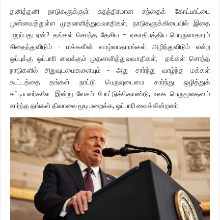
தனித்தனி நாடுகளுக்குள் சுதந்திரமான சந்தைக் கோட்பாட்டை
முன்வைத்துள்ள முதலாளித்துவவாதிகள், நாடுகளுக்கிடையில் இதை
மறுப்பது ஏன்? தங்கள் சொந்த தேசிய – ஏகாதிபத்திய பொருளாதாரம்
சிதைந்துவிடும் - மக்களின் வாழ்வாதாரங்கள் அழிந்துவிடும் என்ற
ஒப்புக்கு ஒப்பாரி வைக்கும் முதலாளித்துவவாதிகள், தங்கள் சொந்த
நாடுகளில் சிறுவுடமைகளையும் - அது சார்ந்து வாழ்ந்த மக்கள்
கூட்டத்தை தங்கள் நாட்டு பெருவுடைமை சார்ந்து ஒழித்துக்
கட்டியவர்களே. இன்று வேசம் போட்டுக்கொண்டு, உலக பெருமூலதனம்
சார்ந்த தங்கள் திவாலை மூடிமறைக்க, ஒப்பாரி வைக்கின்றனர்.