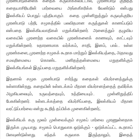
முரண்பாடுகளைக் கதைக் கருவாக்கிவிட்டால், முரண்பாடு குறித்த
கதையாசிரியரின் பார்வையை அங்ககீகரிக்க வேண்டும் என்பது
இலக்கியப் பொதுப் புத்தியாகும். கதை முன்னிறுத்தும் கருவுக்குரிய
முரண்பாடு பற்றி, சமூகத்தில் பலவிதமான கருத்துகள் காணப்படும்
என்பதை இலக்கியவாதிகள் மறுக்கின்றனர். அனைத்தும் தழுவிய
வகையில் முரணற்ற வகையில் முரண்களைக் காணவும், காட்டவும்
மறுக்கின்றனர். உதாரணமாக வர்க்கம், சாதி, இனம், பால்… உள்ள
முரண்களை, முரணற்ற சமூகக் கூறாக மாற்றும் இலக்கியத்தை, அதாவது
சமவுரிமையை கொண்ட மனிதத்தன்மையை மறுதளிக்கும்
இலக்கியங்கள் இருப்பதை மறுதளிக்கின்றனர்.
இதனால் சமூக முரண்பாடு சார்ந்து கதைகள் விமர்சனத்துக்கு
உள்ளாகின்றது. கதையின் உள்ளடக்கம் மீதான விமர்சனத்தைத் தவிர்க்க
அழகியலையும், உருவத்தையும், உத்தியையும்.. முன்னிறுத்திப்
பேசுகின்றனர். உள்ளடக்கத்தை விமர்சிப்பதை, இலக்கியம் மீதான
வரட்டுப்பார்வை என்று கூறித் தப்பிக்க முனைகின்றனர்;.
இலக்கியக் கரு மூலம் முன்வைக்கும் சமூகப் பார்வை முரணுள்ளதாக
இருக்க முடியாது. சமூகம் பொதுவாக ஒடுக்கும் - ஒடுக்கப்பட்ட கூறாகப்
பிளவுண்டுள்ளது. எந்தக் கருவாக இருந்தாலும், இதைத்